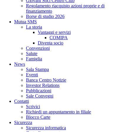
Giovani Soci Centro Club
Regolamento riacquisto azioni proprie e di
finanziamento
Borse di studio 2026
Mutua SMS
La storia
Vantaggi e servizi
COMIPA
Diventa socio
Convenzioni
Salute
Famiglia
News
Sala Stampa
Eventi
Banca Centro Notizie
Investor Relations
Pubblicazioni
Sale Convegni
Contatti
Scrivici
Richiedi un appuntamento in filiale
Blocco Carte
Sicurezza
Sicurezza informatica