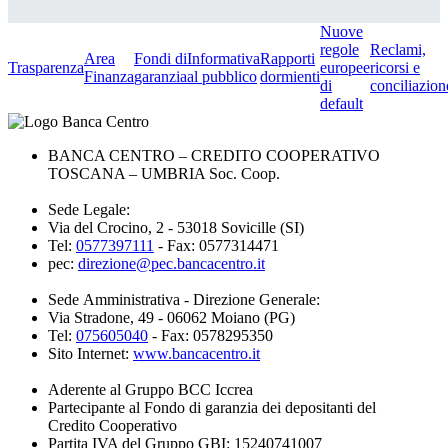
Nuove
regole
Reclami,
Area
Fondi di
Informativa
Rapporti
Trasparenza
europee
ricorsi e
Finanza
garanzia
al pubblico
dormienti
di
conciliazion
default
BANCA CENTRO – CREDITO COOPERATIVO
TOSCANA – UMBRIA Soc. Coop.
Sede Legale:
Via del Crocino, 2 - 53018 Sovicille (SI)
Tel:
0577397111
- Fax: 0577314471
pec:
direzione@pec.bancacentro.it
Sede Amministrativa - Direzione Generale:
Via Stradone, 49 - 06062 Moiano (PG)
Tel:
075605040
- Fax: 0578295350
Sito Internet:
www.bancacentro.it
Aderente al Gruppo BCC Iccrea
Partecipante al Fondo di garanzia dei depositanti del
Credito Cooperativo
Partita IVA del Gruppo GBI: 15240741007