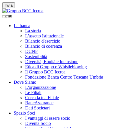
Invia
menu
La banca
La storia
L'assetto Istituzionale
Bilancio d'esercizio
Bilancio di coerenza
DCNF
Sostenibilità
Diversità, Equità e Inclusione
Etica di Gruppo e Whistleblowing
Il Gruppo BCC Iccrea
Fondazione Banca Centro Toscana Umbria
Dove Siamo
L'organizzazione
Le Filiali
Cerca la tua Filiale
BancAssurance
Dati Societari
Spazio Soci
I vantaggi di essere socio
Diventa Socio