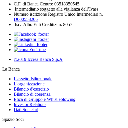
C.F. di Banca Centro: 03518350545
Intermediario soggetto alla vigilanza dell’Ivass
Numero iscrizione Registro Unico Intermediari n.
D000553205
Isc. Albo Enti Creditizi n. 8057
©2019 Iccrea Banca S.p.A
La Banca
L'assetto Istituzionale
L'organizzazione
Bilancio d'esercizio
Bilancio di coerenza
Etica di Gruppo e Whistleblowing
Investor Relations
Dati Societari
Spazio Soci