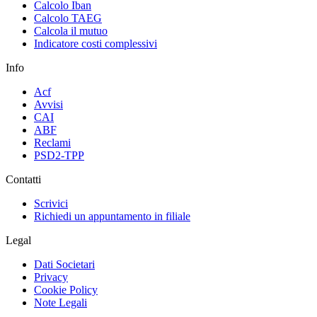
Calcolo Iban
Calcolo TAEG
Calcola il mutuo
Indicatore costi complessivi
Info
Acf
Avvisi
CAI
ABF
Reclami
PSD2-TPP
Contatti
Scrivici
Richiedi un appuntamento in filiale
Legal
Dati Societari
Privacy
Cookie Policy
Note Legali