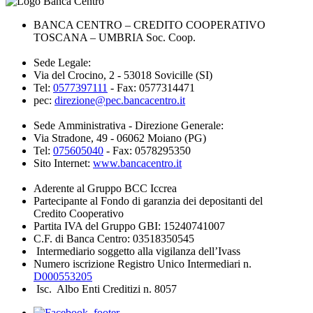
BANCA CENTRO – CREDITO COOPERATIVO
TOSCANA – UMBRIA Soc. Coop.
Sede Legale:
Via del Crocino, 2 - 53018 Sovicille (SI)
Tel:
0577397111
- Fax: 0577314471
pec:
direzione@pec.bancacentro.it
Sede Amministrativa - Direzione Generale:
Via Stradone, 49 - 06062 Moiano (PG)
Tel:
075605040
- Fax: 0578295350
Sito Internet:
www.bancacentro.it
Aderente al Gruppo BCC Iccrea
Partecipante al Fondo di garanzia dei depositanti del
Credito Cooperativo
Partita IVA del Gruppo GBI: 15240741007
C.F. di Banca Centro: 03518350545
Intermediario soggetto alla vigilanza dell’Ivass
Numero iscrizione Registro Unico Intermediari n.
D000553205
Isc. Albo Enti Creditizi n. 8057