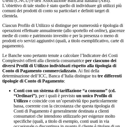
Utenti (CNCU) e dell’Associazione Bancaria Italiana (ABI).
L’obiettivo di tale studio è stato quello di individuare gli utilizzi più
comuni dei prodotti di conto su particolari e definiti target di
clientela.
Ciascun Profilo di Utilizzo si distingue per numerosità e tipologia di
operazioni effettuate annualmente (allo sportello ed
online
), giacenze
medie di conto e patrimonio investito e per la presenza o meno di
prodotti e/o servizi aggiuntivi (quali, a titolo esemplificativo, carte di
pagamento).
Le Banche sono pertanto tenute a calcolare l’Indicatore dei Costi
Complessivi offerti alla clientela consumatrice
per ciascuno dei
diversi Profili di Utilizzo individuati rispetto alla tipologia di
Conto di Pagamento commercializzato
. Ai fini della
determinazione dell’ICC, Banca d’Italia distingue tra
tre differenti
tipologie di Conto di Pagamento
:
Conti con un sistema di tariffazione “a consumo” (cd.
“Ordinari”)
, per i quali è previsto
un unico Profilo di
Utilizzo
e coincide con un’operatività tipo particolarmente
bassa, coerente con la circostanza che questa tipologia di
Conti di Pagamento è generalmente destinata a clienti
consumatori che intendono utilizzarlo per esigenze molto
specifiche (quali, a titolo di esempio, conti usati in via
occasionale o discontinua in quanto il cliente è titolare di un