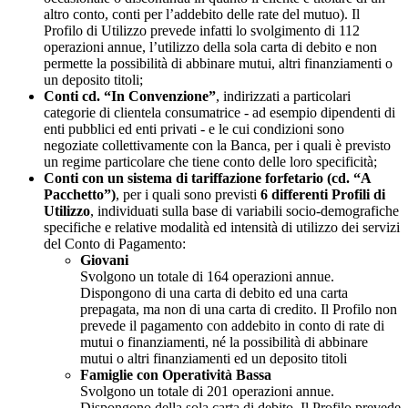
altro conto, conti per l’addebito delle rate del mutuo). Il
Profilo di Utilizzo prevede infatti lo svolgimento di 112
operazioni annue, l’utilizzo della sola carta di debito e non
permette la possibilità di abbinare mutui, altri finanziamenti o
un deposito titoli;
Conti cd. “In Convenzione”
, indirizzati a particolari
categorie di clientela consumatrice - ad esempio dipendenti di
enti pubblici ed enti privati - e le cui condizioni sono
negoziate collettivamente con la Banca, per i quali è previsto
un regime particolare che tiene conto delle loro specificità;
Conti con un sistema di tariffazione forfetario (cd. “A
Pacchetto”)
, per i quali sono previsti
6 differenti Profili di
Utilizzo
, individuati sulla base di variabili socio-demografiche
specifiche e relative modalità ed intensità di utilizzo dei servizi
del Conto di Pagamento:
Giovani
Svolgono un totale di 164 operazioni annue.
Dispongono di una carta di debito ed una carta
prepagata, ma non di una carta di credito. Il Profilo non
prevede il pagamento con addebito in conto di rate di
mutui o finanziamenti, né la possibilità di abbinare
mutui o altri finanziamenti ed un deposito titoli
Famiglie con Operatività Bassa
Svolgono un totale di 201 operazioni annue.
Dispongono della sola carta di debito. Il Profilo prevede