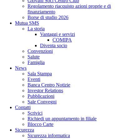
Giovani Soci Centro Club
Regolamento riacquisto azioni proprie e di
finanziamento
Borse di studio 2026
Mutua SMS
La storia
Vantaggi e servizi
COMIPA
Diventa socio
Convenzioni
Salute
Famiglia
News
Sala Stampa
Eventi
Banca Centro Notizie
Investor Relations
Pubblicazioni
Sale Convegni
Contatti
Scrivici
Richiedi un appuntamento in filiale
Blocco Carte
Sicurezza
Sicurezza informatica