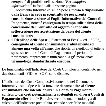
europea
.” disponibile nella sezione “
Per maggiori
informazioni
” in fondo alla presente pagina.
Il Documento Informativo sulle Spese
è messo a disposizione
dalla Banca
in sede precontrattuale per pronta
consultazione assieme al Foglio Informativo del Conto di
Pagamento
, nonché
consegnato in tempo utile prima della
conclusione del Contratto ed oggetto di apposita
sottoscrizione per accettazione da parte del cliente
consumatore
;
il
Riepilogo delle Spese
(“Statement of Fees” – cd. “SOF”),
consegnato al cliente consumatore gratuitamente ed
almeno una volta all’anno
, che riporta un riepilogo di tutte le
spese sostenute sul Conto di Pagamento nel periodo di
riferimento, rappresentate utilizzando la già menzionata
terminologia standardizzata europea
.
Le funzionalità dell’Indicatore dei Costi Complessivi contenuto nei
due documenti “FID” e “SOF” sono distinte.
L’Indicatore dei Costi Complessivi contenuto nel Documento
Informativo sulle Spese ha la funzione di
consentire al cliente
consumatore che intende aprire un Conto di Pagamento il
confronto dei costi potenzialmente sostenibili sui diversi Conti di
Pagamento offerti dalle Banche
, secondo una metodologia di
calcolo dell’Indicatore predefinita secondo specifiche modalità