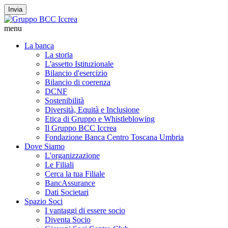
Invia
menu
La banca
La storia
L'assetto Istituzionale
Bilancio d'esercizio
Bilancio di coerenza
DCNF
Sostenibilità
Diversità, Equità e Inclusione
Etica di Gruppo e Whistleblowing
Il Gruppo BCC Iccrea
Fondazione Banca Centro Toscana Umbria
Dove Siamo
L'organizzazione
Le Filiali
Cerca la tua Filiale
BancAssurance
Dati Societari
Spazio Soci
I vantaggi di essere socio
Diventa Socio