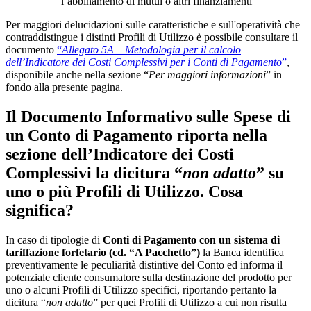
l’abbinamento di mutui o altri finanziamenti
Per maggiori delucidazioni sulle caratteristiche e sull'operatività che
contraddistingue i distinti Profili di Utilizzo è possibile consultare il
documento
“
Allegato 5A – Metodologia per il calcolo
dell’Indicatore dei Costi Complessivi per i Conti di Pagamento
”
,
disponibile anche nella sezione “
Per maggiori informazioni
” in
fondo alla presente pagina.
Il Documento Informativo sulle Spese di
un Conto di Pagamento riporta nella
sezione dell’Indicatore dei Costi
Complessivi la dicitura “
non adatto
” su
uno o più Profili di Utilizzo. Cosa
significa?
In caso di tipologie di
Conti di Pagamento con un sistema di
tariffazione forfetario (cd. “A Pacchetto”)
la Banca identifica
preventivamente le peculiarità distintive del Conto ed informa il
potenziale cliente consumatore sulla destinazione del prodotto per
uno o alcuni Profili di Utilizzo specifici, riportando pertanto la
dicitura “
non adatto
” per quei Profili di Utilizzo a cui non risulta