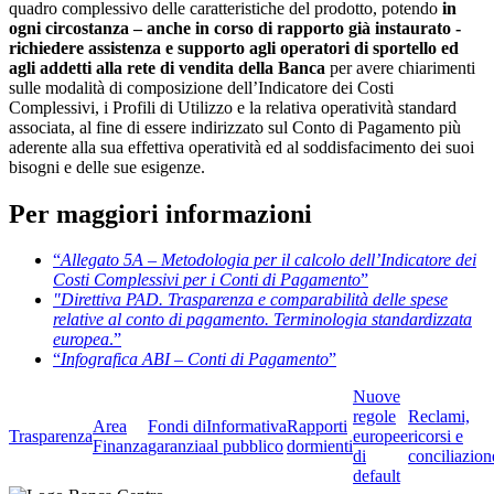
quadro complessivo delle caratteristiche del prodotto, potendo
in
ogni circostanza – anche in corso di rapporto già instaurato -
richiedere assistenza e supporto agli operatori di sportello ed
agli addetti alla rete di vendita della Banca
per avere chiarimenti
sulle modalità di composizione dell’Indicatore dei Costi
Complessivi, i Profili di Utilizzo e la relativa operatività standard
associata, al fine di essere indirizzato sul Conto di Pagamento più
aderente alla sua effettiva operatività ed al soddisfacimento dei suoi
bisogni e delle sue esigenze.
Per maggiori informazioni
“
Allegato 5A – Metodologia per il calcolo dell’Indicatore dei
Costi Complessivi per i Conti di Pagamento
”
"Direttiva PAD. Trasparenza e comparabilità delle spese
relative al conto di pagamento. Terminologia standardizzata
europea
.”
“
Infografica ABI – Conti di Pagamento
”
Nuove
regole
Reclami,
Area
Fondi di
Informativa
Rapporti
Trasparenza
europee
ricorsi e
Finanza
garanzia
al pubblico
dormienti
di
conciliazion
default