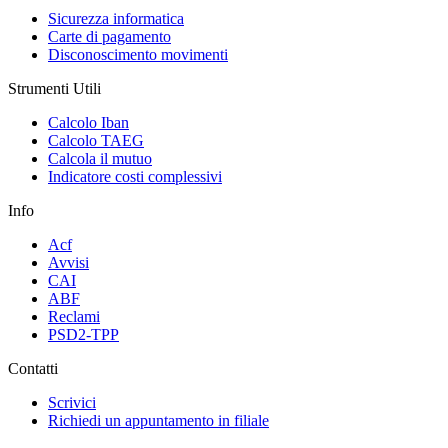
Sicurezza informatica
Carte di pagamento
Disconoscimento movimenti
Strumenti Utili
Calcolo Iban
Calcolo TAEG
Calcola il mutuo
Indicatore costi complessivi
Info
Acf
Avvisi
CAI
ABF
Reclami
PSD2-TPP
Contatti
Scrivici
Richiedi un appuntamento in filiale