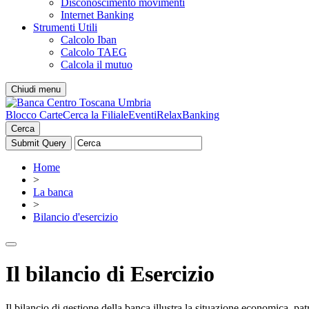
Disconoscimento movimenti
Internet Banking
Strumenti Utili
Calcolo Iban
Calcolo TAEG
Calcola il mutuo
Chiudi menu
Blocco Carte
Cerca la Filiale
Eventi
RelaxBanking
Cerca
Home
>
La banca
>
Bilancio d'esercizio
Il bilancio di Esercizio
Il bilancio di gestione della banca illustra la situazione economica, pat