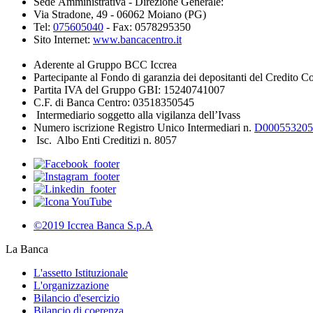
Sede Amministrativa - Direzione Generale:
Via Stradone, 49 - 06062 Moiano (PG)
Tel:
075605040
- Fax: 0578295350
Sito Internet:
www.bancacentro.it
Aderente al Gruppo BCC Iccrea
Partecipante al Fondo di garanzia dei depositanti del Credito C
Partita IVA del Gruppo GBI: 15240741007
C.F. di Banca Centro: 03518350545
Intermediario soggetto alla vigilanza dell’Ivass
Numero iscrizione Registro Unico Intermediari n.
D000553205
Isc. Albo Enti Creditizi n. 8057
©2019 Iccrea Banca S.p.A
La Banca
L'assetto Istituzionale
L'organizzazione
Bilancio d'esercizio
Bilancio di coerenza