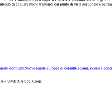
ntendo di cogliere nuovi traguardi dal punto di vista gestionale e patri
porti dormienti
Nuove regole europee di default
Reclami, ricorsi e conci
– UMBRIA Soc. Coop.