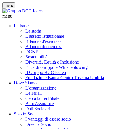
Invia
menu
La banca
La storia
L'assetto Istituzionale
Bilancio d'esercizio
Bilancio di coerenza
DCNF
Sostenibilità
Diversità, Equità e Inclusione
Etica di Gruppo e Whistleblowing
Il Gruppo BCC Iccrea
Fondazione Banca Centro Toscana Umbria
Dove Siamo
L'organizzazione
Le Filiali
Cerca la tua Filiale
BancAssurance
Dati Societari
Spazio Soci
I vantaggi di essere socio
Diventa Socio