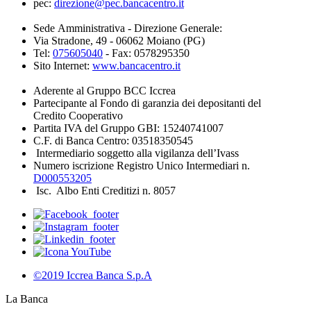
pec:
direzione@pec.bancacentro.it
Sede Amministrativa - Direzione Generale:
Via Stradone, 49 - 06062 Moiano (PG)
Tel:
075605040
- Fax: 0578295350
Sito Internet:
www.bancacentro.it
Aderente al Gruppo BCC Iccrea
Partecipante al Fondo di garanzia dei depositanti del
Credito Cooperativo
Partita IVA del Gruppo GBI: 15240741007
C.F. di Banca Centro: 03518350545
Intermediario soggetto alla vigilanza dell’Ivass
Numero iscrizione Registro Unico Intermediari n.
D000553205
Isc. Albo Enti Creditizi n. 8057
©2019 Iccrea Banca S.p.A
La Banca