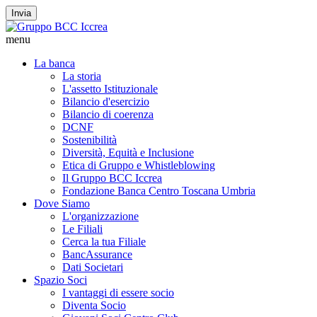
Invia
menu
La banca
La storia
L'assetto Istituzionale
Bilancio d'esercizio
Bilancio di coerenza
DCNF
Sostenibilità
Diversità, Equità e Inclusione
Etica di Gruppo e Whistleblowing
Il Gruppo BCC Iccrea
Fondazione Banca Centro Toscana Umbria
Dove Siamo
L'organizzazione
Le Filiali
Cerca la tua Filiale
BancAssurance
Dati Societari
Spazio Soci
I vantaggi di essere socio
Diventa Socio