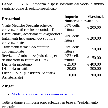
La SMS CENTRO rimborsa le spese sostenute dal Socio in ambito
sanitario come di seguito specificato.
Importo
Massimale
Prestazioni
rimborsato %
annuo
Visite Mediche Specialistiche c/o
30% della
€ 200,00
convenzionati (esclusi odontoiatri)
fattura
Esami clinici, accertamenti diagnostici e
20% della
trattamenti fisioterapici c/o strutture
€ 200,00
fattura
convenzionate
Trattamenti termali c/o strutture
20% della
€ 150,00
convenzionate
fattura
Servizio – Ambulanze (solo da e per
40% della
€ 150,00
destinazioni in Istituti di Cura)
fattura
Diaria da infortunio
€ 25,00
€ 400,00
Diaria da malattia
€ 20,00
€ 300,00
Diaria R.S.A. (Residenza Sanitaria
€ 10,00
€ 200,00
Assistenziale)
Allegati:
Modulo rimborso visite- esami- ricovero
Tutte le diarie e rimborsi sono effettuati in base al “regolamento
generale”.