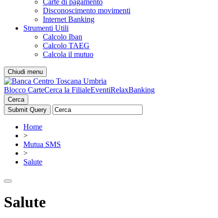
Carte di pagamento
Disconoscimento movimenti
Internet Banking
Strumenti Utili
Calcolo Iban
Calcolo TAEG
Calcola il mutuo
Chiudi menu
Blocco Carte
Cerca la Filiale
Eventi
RelaxBanking
Cerca
Home
>
Mutua SMS
>
Salute
Salute