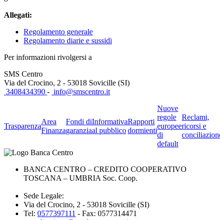
Allegati:
Regolamento generale
Regolamento diarie e sussidi
Per informazioni rivolgersi a
SMS Centro
Via del Crocino, 2 - 53018 Sovicille (SI)
3408434390
-
info@smscentro.it
Nuove
regole
Reclami,
Area
Fondi di
Informativa
Rapporti
Trasparenza
europee
ricorsi e
Finanza
garanzia
al pubblico
dormienti
di
conciliazion
default
BANCA CENTRO – CREDITO COOPERATIVO
TOSCANA – UMBRIA Soc. Coop.
Sede Legale:
Via del Crocino, 2 - 53018 Sovicille (SI)
Tel:
0577397111
- Fax: 0577314471