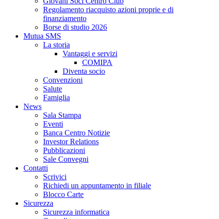
Giovani Soci Centro Club
Regolamento riacquisto azioni proprie e di
finanziamento
Borse di studio 2026
Mutua SMS
La storia
Vantaggi e servizi
COMIPA
Diventa socio
Convenzioni
Salute
Famiglia
News
Sala Stampa
Eventi
Banca Centro Notizie
Investor Relations
Pubblicazioni
Sale Convegni
Contatti
Scrivici
Richiedi un appuntamento in filiale
Blocco Carte
Sicurezza
Sicurezza informatica