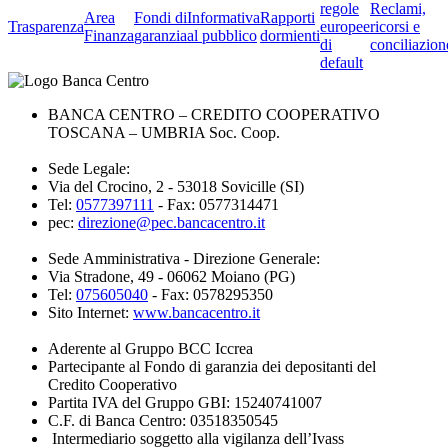
regole
Reclami,
Area
Fondi di
Informativa
Rapporti
Trasparenza
europee
ricorsi e
Finanza
garanzia
al pubblico
dormienti
di
conciliazion
default
BANCA CENTRO – CREDITO COOPERATIVO
TOSCANA – UMBRIA Soc. Coop.
Sede Legale:
Via del Crocino, 2 - 53018 Sovicille (SI)
Tel:
0577397111
- Fax: 0577314471
pec:
direzione@pec.bancacentro.it
Sede Amministrativa - Direzione Generale:
Via Stradone, 49 - 06062 Moiano (PG)
Tel:
075605040
- Fax: 0578295350
Sito Internet:
www.bancacentro.it
Aderente al Gruppo BCC Iccrea
Partecipante al Fondo di garanzia dei depositanti del
Credito Cooperativo
Partita IVA del Gruppo GBI: 15240741007
C.F. di Banca Centro: 03518350545
Intermediario soggetto alla vigilanza dell’Ivass