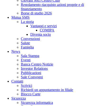
Giovani Soci Centro Club
Regolamento riacquisto azioni proprie e di
finanziamento
Borse di studio 2026
Mutua SMS
La storia
Vantaggi e servizi
COMIPA
Diventa socio
Convenzioni
Salute
Famiglia
News
Sala Stampa
Eventi
Banca Centro Notizie
Investor Relations
Pubblicazioni
Sale Convegni
Contatti
Scrivici
Richiedi un appuntamento in filiale
Blocco Carte
Sicurezza
Sicurezza informatica