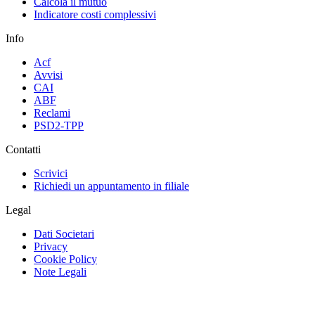
Calcola il mutuo
Indicatore costi complessivi
Info
Acf
Avvisi
CAI
ABF
Reclami
PSD2-TPP
Contatti
Scrivici
Richiedi un appuntamento in filiale
Legal
Dati Societari
Privacy
Cookie Policy
Note Legali