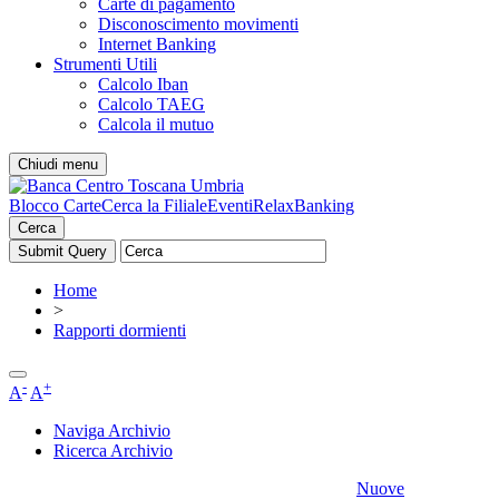
Carte di pagamento
Disconoscimento movimenti
Internet Banking
Strumenti Utili
Calcolo Iban
Calcolo TAEG
Calcola il mutuo
Chiudi menu
Blocco Carte
Cerca la Filiale
Eventi
RelaxBanking
Cerca
Home
>
Rapporti dormienti
-
+
A
A
Naviga Archivio
Ricerca Archivio
Nuove