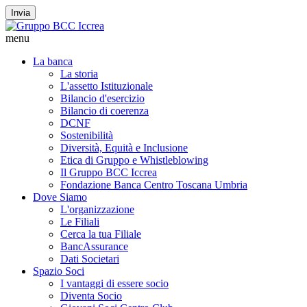
Invia
menu
La banca
La storia
L'assetto Istituzionale
Bilancio d'esercizio
Bilancio di coerenza
DCNF
Sostenibilità
Diversità, Equità e Inclusione
Etica di Gruppo e Whistleblowing
Il Gruppo BCC Iccrea
Fondazione Banca Centro Toscana Umbria
Dove Siamo
L'organizzazione
Le Filiali
Cerca la tua Filiale
BancAssurance
Dati Societari
Spazio Soci
I vantaggi di essere socio
Diventa Socio