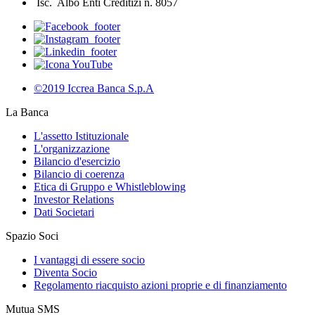
Isc. Albo Enti Creditizi n. 8057
©2019 Iccrea Banca S.p.A
La Banca
L'assetto Istituzionale
L'organizzazione
Bilancio d'esercizio
Bilancio di coerenza
Etica di Gruppo e Whistleblowing
Investor Relations
Dati Societari
Spazio Soci
I vantaggi di essere socio
Diventa Socio
Regolamento riacquisto azioni proprie e di finanziamento
Mutua SMS