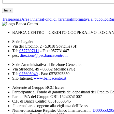
Trasparenza
Area Finanza
Fondi di garanzia
Informativa al pubblico
Rap
BANCA CENTRO – CREDITO COOPERATIVO TOSCANA 
Sede Legale:
Via del Crocino, 2 - 53018 Sovicille (SI)
Tel:
0577397111
- Fax: 0577314471
pec:
direzione@pec.bancacentro.it
Sede Amministrativa - Direzione Generale:
Via Stradone, 49 - 06062 Moiano (PG)
Tel:
075605040
- Fax: 0578295350
Sito Internet:
www.bancacentro.it
Aderente al Gruppo BCC Iccrea
Partecipante al Fondo di garanzia dei depositanti del Credito C
Partita IVA del Gruppo GBI: 15240741007
C.F. di Banca Centro: 03518350545
Intermediario soggetto alla vigilanza dell’Ivass
Numero iscrizione Registro Unico Intermediari n.
D000553205