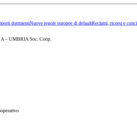
porti dormienti
Nuove regole europee di default
Reclami, ricorsi e conci
– UMBRIA Soc. Coop.
ooperativo