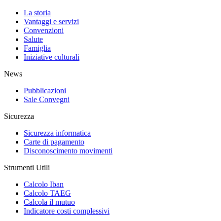
La storia
Vantaggi e servizi
Convenzioni
Salute
Famiglia
Iniziative culturali
News
Pubblicazioni
Sale Convegni
Sicurezza
Sicurezza informatica
Carte di pagamento
Disconoscimento movimenti
Strumenti Utili
Calcolo Iban
Calcolo TAEG
Calcola il mutuo
Indicatore costi complessivi