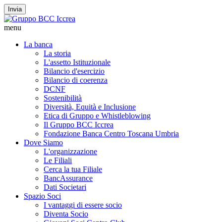
Invia
menu
La banca
La storia
L'assetto Istituzionale
Bilancio d'esercizio
Bilancio di coerenza
DCNF
Sostenibilità
Diversità, Equità e Inclusione
Etica di Gruppo e Whistleblowing
Il Gruppo BCC Iccrea
Fondazione Banca Centro Toscana Umbria
Dove Siamo
L'organizzazione
Le Filiali
Cerca la tua Filiale
BancAssurance
Dati Societari
Spazio Soci
I vantaggi di essere socio
Diventa Socio