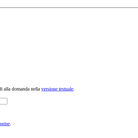
di alla domanda nella
versione testuale
.
agine
.