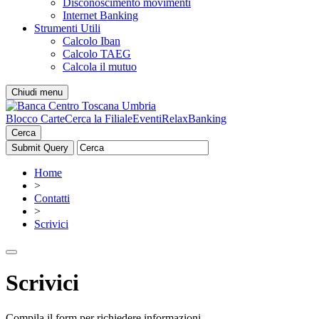
Disconoscimento movimenti
Internet Banking
Strumenti Utili
Calcolo Iban
Calcolo TAEG
Calcola il mutuo
Chiudi menu
Blocco Carte
Cerca la Filiale
Eventi
RelaxBanking
Cerca
Home
>
Contatti
>
Scrivici
Scrivici
Compila il form per richiedere informazioni.