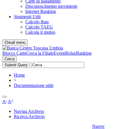
Carte di pagamento
Disconoscimento movimenti
Internet Banking
Strumenti Utili
Calcolo Iban
Calcolo TAEG
Calcola il mutuo
Chiudi menu
Blocco Carte
Cerca la Filiale
Eventi
RelaxBanking
Cerca
Home
>
Documentazione utile
-
+
A
A
Naviga Archivio
Ricerca Archivio
Nuove