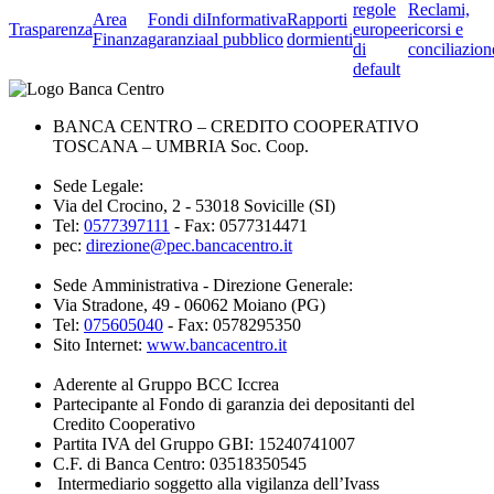
regole
Reclami,
Area
Fondi di
Informativa
Rapporti
Trasparenza
europee
ricorsi e
Finanza
garanzia
al pubblico
dormienti
di
conciliazion
default
BANCA CENTRO – CREDITO COOPERATIVO
TOSCANA – UMBRIA Soc. Coop.
Sede Legale:
Via del Crocino, 2 - 53018 Sovicille (SI)
Tel:
0577397111
- Fax: 0577314471
pec:
direzione@pec.bancacentro.it
Sede Amministrativa - Direzione Generale:
Via Stradone, 49 - 06062 Moiano (PG)
Tel:
075605040
- Fax: 0578295350
Sito Internet:
www.bancacentro.it
Aderente al Gruppo BCC Iccrea
Partecipante al Fondo di garanzia dei depositanti del
Credito Cooperativo
Partita IVA del Gruppo GBI: 15240741007
C.F. di Banca Centro: 03518350545
Intermediario soggetto alla vigilanza dell’Ivass