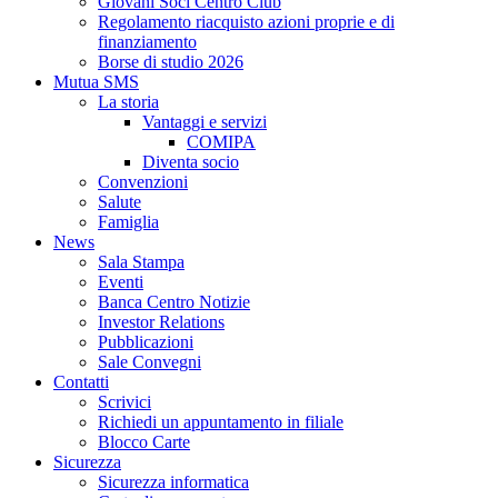
Giovani Soci Centro Club
Regolamento riacquisto azioni proprie e di
finanziamento
Borse di studio 2026
Mutua SMS
La storia
Vantaggi e servizi
COMIPA
Diventa socio
Convenzioni
Salute
Famiglia
News
Sala Stampa
Eventi
Banca Centro Notizie
Investor Relations
Pubblicazioni
Sale Convegni
Contatti
Scrivici
Richiedi un appuntamento in filiale
Blocco Carte
Sicurezza
Sicurezza informatica