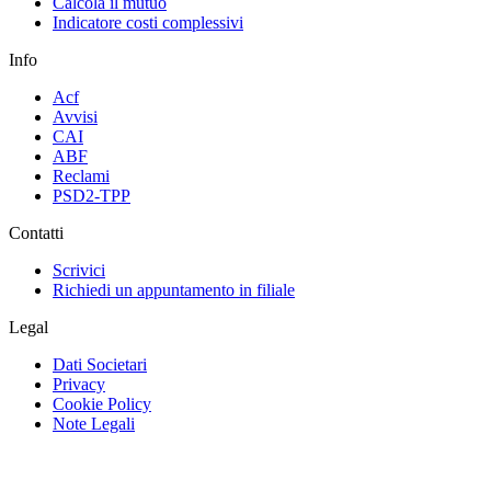
Calcola il mutuo
Indicatore costi complessivi
Info
Acf
Avvisi
CAI
ABF
Reclami
PSD2-TPP
Contatti
Scrivici
Richiedi un appuntamento in filiale
Legal
Dati Societari
Privacy
Cookie Policy
Note Legali