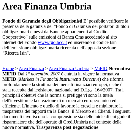
Area Finanza Umbria
Fondo di Garanzia degli Obbligazionisti
E’ possibile verificare la
presenza della garanzia del “Fondo di Garanzia dei portatori di titoli
obbligazionari emessi da Banche appartenenti al Credito
Cooperativo” sulle emissioni di Banca Cras accedendo al sito
internet del Fondo
www.fgo.bcc.it
ed inserendo il codice Isin
dell’emissione obbligazionaria ricercata nell’apposita sezione
"Ricerca Isin".
Home
>
Area Finanza
>
Area Finanza Umbria
>
MiFID
Normativa
MiFID
Dal
1° novembre 2007
è entrata in vigore la normativa
MiFID
(
Markets in Financial Instruments Directive
) che riforma
profondamente la struttura dei mercati finanziari europei, e che è
stata recepita dal legislatore nazionale nel D.Lgs. 164/2007. Tra i
principali obiettivi che la norma si prefigge vi sono la tutela
dell'investitore e la creazione di un mercato europeo unico ed
efficiente. L'intento è quello di favorire la crescita e migliorare la
trasparenza dei rapporti tra la Banca, il Mercato e i Clienti. I seguenti
documenti favoriscono la comprensione sia delle tutele di cui gode il
risparmiatore che dell'operato di CrediUmbria nel contesto della
nuova normativa.
Trasparenza post-negoziazione