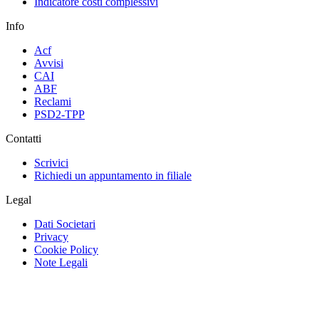
Indicatore costi complessivi
Info
Acf
Avvisi
CAI
ABF
Reclami
PSD2-TPP
Contatti
Scrivici
Richiedi un appuntamento in filiale
Legal
Dati Societari
Privacy
Cookie Policy
Note Legali