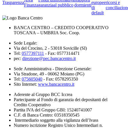
Trasparenza
europee
ricorsi e
Finanza
garanzia
al pubblico
dormienti
di
conciliazion
default
BANCA CENTRO – CREDITO COOPERATIVO
TOSCANA – UMBRIA Soc. Coop.
Sede Legale:
Via del Crocino, 2 - 53018 Sovicille (SI)
Tel:
0577397111
- Fax: 0577314471
pec:
direzione@pec.bancacentro.it
Sede Amministrativa - Direzione Generale:
Via Stradone, 49 - 06062 Moiano (PG)
Tel:
075605040
- Fax: 0578295350
Sito Internet:
www.bancacentro.it
Aderente al Gruppo BCC Iccrea
Partecipante al Fondo di garanzia dei depositanti del
Credito Cooperativo
Partita IVA del Gruppo GBI: 15240741007
C.F. di Banca Centro: 03518350545
Intermediario soggetto alla vigilanza dell’Ivass
Numero iscrizione Registro Unico Intermediari n.