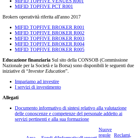
MIFID TOPFIVE VENUES R001
MIFID TOPFIVE PCT R001
Brokers operatività riferita all'anno 2017
MIFID TOPFIVE BROKER R001
MIFID TOPFIVE BROKER R002
MIFID TOPFIVE BROKER R003
MIFID TOPFIVE BROKER R004
MIFID TOPFIVE BROKER R005
Educazione finanziaria
Sul sito della CONSOB (Commissione
Nazionale per la Società e la Borsa) sono disponibili le seguenti due
iniziative di “
Investor Education
”.
Impariamo ad investire
I servizi di investimento
Allegati
Documento informativo di sintesi relativo alla valutazione
delle conoscenze e competenze del personale addetto ai
servizi pertinenti e alla sua formazione
Nuove
regole
Reclami,
Area
Fondi di
Informativa
Rapporti