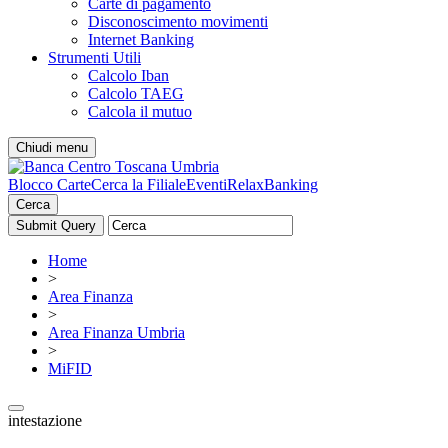
Carte di pagamento
Disconoscimento movimenti
Internet Banking
Strumenti Utili
Calcolo Iban
Calcolo TAEG
Calcola il mutuo
Chiudi menu
Blocco Carte
Cerca la Filiale
Eventi
RelaxBanking
Cerca
Home
>
Area Finanza
>
Area Finanza Umbria
>
MiFID
intestazione