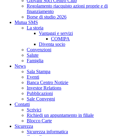
Giovani Soci Centro Club
Regolamento riacquisto azioni proprie e di
finanziamento
Borse di studio 2026
Mutua SMS
La storia
Vantaggi e servizi
COMIPA
Diventa socio
Convenzioni
Salute
Famiglia
News
Sala Stampa
Eventi
Banca Centro Notizie
Investor Relations
Pubblicazioni
Sale Convegni
Contatti
Scrivici
Richiedi un appuntamento in filiale
Blocco Carte
Sicurezza
Sicurezza informatica