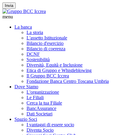
Invia
menu
La banca
La storia
L'assetto Istituzionale
Bilancio d'esercizio
Bilancio di coerenza
DCNF
Sostenibilità
Diversità, Equità e Inclusione
Etica di Gruppo e Whistleblowing
Il Gruppo BCC Iccrea
Fondazione Banca Centro Toscana Umbria
Dove Siamo
L'organizzazione
Le Filiali
Cerca la tua Filiale
BancAssurance
Dati Societari
Spazio Soci
I vantaggi di essere socio
Diventa Socio