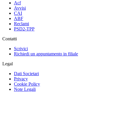
Acf
Avvisi
CAI
ABF
Reclami
PSD2-TPP
Contatti
Scrivici
Richiedi un appuntamento in filiale
Legal
Dati Societari
Privacy
Cookie Policy
Note Legali