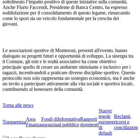
sottolineato l’impatto positivo di queste iniziative sulla comunità.
Anche Florio Faccendi, Presidente di Banca Centro, ha espresso
soddisfazione per il consolidamento di questo legame, rimarcando
come lo sport sia un veicolo fondamentale per la crescita dei
giovani.
Le associazioni sportive di Monteroni, presenti all'evento, hanno
dialogato su progetti futuri e opportunità di sviluppo. La sinergia tra
il Comune, gli enti e le realtà associative ha come obiettivo
principale quello di creare un ambiente stimolante e inclusivo per i
ragazzi, incentivandoli a praticare diverse discipline sportive. Questo
protocollo non solo rappresenta un sostegno economico, ma è anche
un invito a partecipare attivamente alla vita sociale e sportiva locale,
contribuendo al benessere della comunità.
Torna alle news
Nuove
regole
Reclami,
Area
Fondi di
Informativa
Rapporti
Trasparenza
europee
ricorsi e
Finanza
garanzia
al pubblico
dormienti
di
conciliazion
default