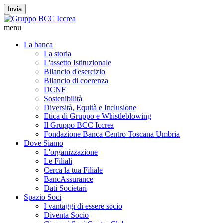
Invia
menu
La banca
La storia
L'assetto Istituzionale
Bilancio d'esercizio
Bilancio di coerenza
DCNF
Sostenibilità
Diversità, Equità e Inclusione
Etica di Gruppo e Whistleblowing
Il Gruppo BCC Iccrea
Fondazione Banca Centro Toscana Umbria
Dove Siamo
L'organizzazione
Le Filiali
Cerca la tua Filiale
BancAssurance
Dati Societari
Spazio Soci
I vantaggi di essere socio
Diventa Socio