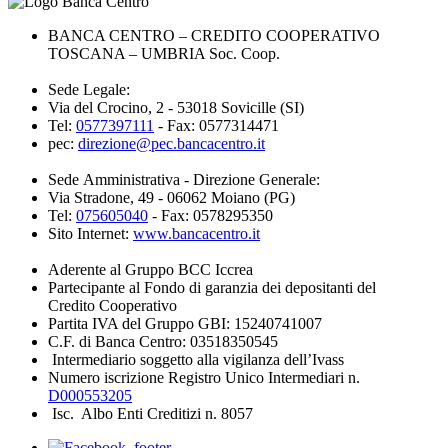
BANCA CENTRO – CREDITO COOPERATIVO
TOSCANA – UMBRIA Soc. Coop.
Sede Legale:
Via del Crocino, 2 - 53018 Sovicille (SI)
Tel:
0577397111
- Fax: 0577314471
pec:
direzione@pec.bancacentro.it
Sede Amministrativa - Direzione Generale:
Via Stradone, 49 - 06062 Moiano (PG)
Tel:
075605040
- Fax: 0578295350
Sito Internet:
www.bancacentro.it
Aderente al Gruppo BCC Iccrea
Partecipante al Fondo di garanzia dei depositanti del
Credito Cooperativo
Partita IVA del Gruppo GBI: 15240741007
C.F. di Banca Centro: 03518350545
Intermediario soggetto alla vigilanza dell’Ivass
Numero iscrizione Registro Unico Intermediari n.
D000553205
Isc. Albo Enti Creditizi n. 8057