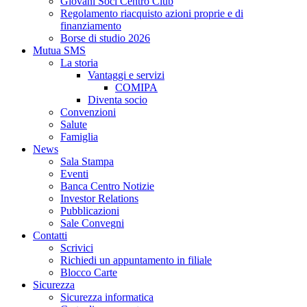
Giovani Soci Centro Club
Regolamento riacquisto azioni proprie e di
finanziamento
Borse di studio 2026
Mutua SMS
La storia
Vantaggi e servizi
COMIPA
Diventa socio
Convenzioni
Salute
Famiglia
News
Sala Stampa
Eventi
Banca Centro Notizie
Investor Relations
Pubblicazioni
Sale Convegni
Contatti
Scrivici
Richiedi un appuntamento in filiale
Blocco Carte
Sicurezza
Sicurezza informatica