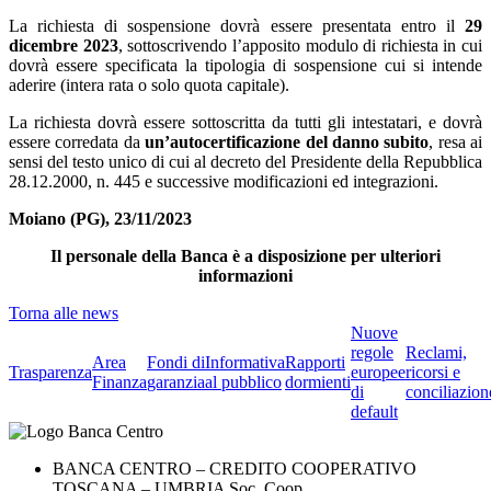
La richiesta di sospensione dovrà essere presentata entro il
29
dicembre 2023
, sottoscrivendo l’apposito modulo di richiesta in cui
dovrà essere specificata la tipologia di sospensione cui si intende
aderire (intera rata o solo quota capitale).
La richiesta dovrà essere sottoscritta da tutti gli intestatari, e dovrà
essere corredata da
un’autocertificazione del danno subito
, resa ai
sensi del testo unico di cui al decreto del Presidente della Repubblica
28.12.2000, n. 445 e successive modificazioni ed integrazioni.
Moiano (PG), 23/11/2023
Il personale della Banca è a disposizione per ulteriori
informazioni
Torna alle news
Nuove
regole
Reclami,
Area
Fondi di
Informativa
Rapporti
Trasparenza
europee
ricorsi e
Finanza
garanzia
al pubblico
dormienti
di
conciliazion
default
BANCA CENTRO – CREDITO COOPERATIVO
TOSCANA – UMBRIA Soc. Coop.