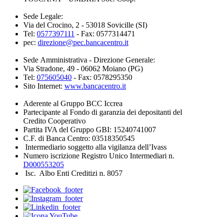
Sede Legale:
Via del Crocino, 2 - 53018 Sovicille (SI)
Tel:
0577397111
- Fax: 0577314471
pec:
direzione@pec.bancacentro.it
Sede Amministrativa - Direzione Generale:
Via Stradone, 49 - 06062 Moiano (PG)
Tel:
075605040
- Fax: 0578295350
Sito Internet:
www.bancacentro.it
Aderente al Gruppo BCC Iccrea
Partecipante al Fondo di garanzia dei depositanti del
Credito Cooperativo
Partita IVA del Gruppo GBI: 15240741007
C.F. di Banca Centro: 03518350545
Intermediario soggetto alla vigilanza dell’Ivass
Numero iscrizione Registro Unico Intermediari n.
D000553205
Isc. Albo Enti Creditizi n. 8057