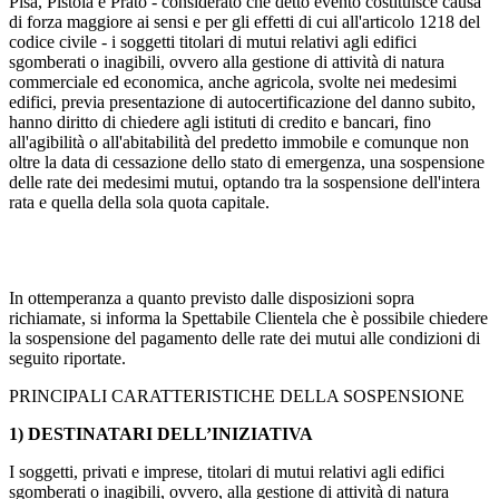
Pisa, Pistoia e Prato - considerato che detto evento costituisce causa
di forza maggiore ai sensi e per gli effetti di cui all'articolo 1218 del
codice civile - i soggetti titolari di mutui relativi agli edifici
sgomberati o inagibili, ovvero alla gestione di attività di natura
commerciale ed economica, anche agricola, svolte nei medesimi
edifici, previa presentazione di autocertificazione del danno subito,
hanno diritto di chiedere agli istituti di credito e bancari, fino
all'agibilità o all'abitabilità del predetto immobile e comunque non
oltre la data di cessazione dello stato di emergenza, una sospensione
delle rate dei medesimi mutui, optando tra la sospensione dell'intera
rata e quella della sola quota capitale.
In ottemperanza a quanto previsto dalle disposizioni sopra
richiamate, si informa la Spettabile Clientela che è possibile chiedere
la sospensione del pagamento delle rate dei mutui alle condizioni di
seguito riportate.
PRINCIPALI CARATTERISTICHE DELLA SOSPENSIONE
1) DESTINATARI DELL’INIZIATIVA
I soggetti, privati e imprese, titolari di mutui relativi agli edifici
sgomberati o inagibili, ovvero, alla gestione di attività di natura