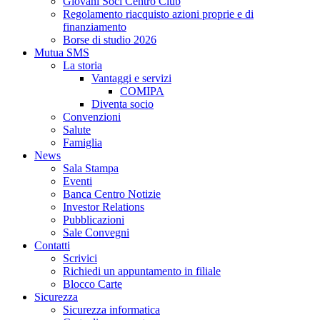
Giovani Soci Centro Club
Regolamento riacquisto azioni proprie e di
finanziamento
Borse di studio 2026
Mutua SMS
La storia
Vantaggi e servizi
COMIPA
Diventa socio
Convenzioni
Salute
Famiglia
News
Sala Stampa
Eventi
Banca Centro Notizie
Investor Relations
Pubblicazioni
Sale Convegni
Contatti
Scrivici
Richiedi un appuntamento in filiale
Blocco Carte
Sicurezza
Sicurezza informatica