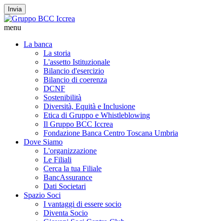
Invia
menu
La banca
La storia
L'assetto Istituzionale
Bilancio d'esercizio
Bilancio di coerenza
DCNF
Sostenibilità
Diversità, Equità e Inclusione
Etica di Gruppo e Whistleblowing
Il Gruppo BCC Iccrea
Fondazione Banca Centro Toscana Umbria
Dove Siamo
L'organizzazione
Le Filiali
Cerca la tua Filiale
BancAssurance
Dati Societari
Spazio Soci
I vantaggi di essere socio
Diventa Socio