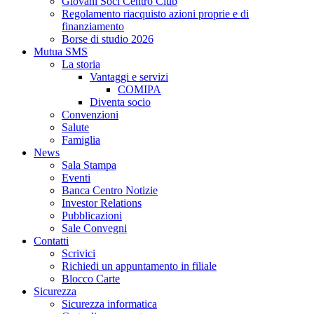
Giovani Soci Centro Club
Regolamento riacquisto azioni proprie e di
finanziamento
Borse di studio 2026
Mutua SMS
La storia
Vantaggi e servizi
COMIPA
Diventa socio
Convenzioni
Salute
Famiglia
News
Sala Stampa
Eventi
Banca Centro Notizie
Investor Relations
Pubblicazioni
Sale Convegni
Contatti
Scrivici
Richiedi un appuntamento in filiale
Blocco Carte
Sicurezza
Sicurezza informatica