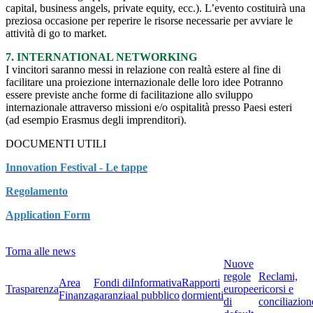
capital, business angels, private equity, ecc.). L’evento costituirà una
preziosa occasione per reperire le risorse necessarie per avviare le
attività di go to market.
7. INTERNATIONAL NETWORKING
I vincitori saranno messi in relazione con realtà estere al fine di
facilitare una proiezione internazionale delle loro idee Potranno
essere previste anche forme di facilitazione allo sviluppo
internazionale attraverso missioni e/o ospitalità presso Paesi esteri
(ad esempio Erasmus degli imprenditori).
DOCUMENTI UTILI
Innovation Festival - Le tappe
Regolamento
Application Form
Torna alle news
Nuove
regole
Reclami,
Area
Fondi di
Informativa
Rapporti
Trasparenza
europee
ricorsi e
Finanza
garanzia
al pubblico
dormienti
di
conciliazion