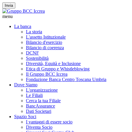
Invia
menu
La banca
La storia
L'assetto Istituzionale
Bilancio d'esercizio
Bilancio di coerenza
DCNF
Sostenibilità
Diversità, Equità e Inclusione
Etica di Gruppo e Whistleblowing
Il Gruppo BCC Iccrea
Fondazione Banca Centro Toscana Umbria
Dove Siamo
L'organizzazione
Le Filiali
Cerca la tua Filiale
BancAssurance
Dati Societari
Spazio Soci
I vantaggi di essere socio
Diventa Socio