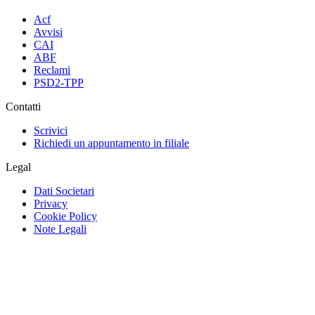
Acf
Avvisi
CAI
ABF
Reclami
PSD2-TPP
Contatti
Scrivici
Richiedi un appuntamento in filiale
Legal
Dati Societari
Privacy
Cookie Policy
Note Legali