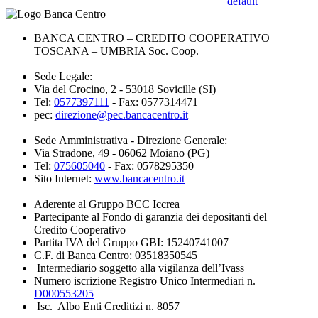
default
BANCA CENTRO – CREDITO COOPERATIVO
TOSCANA – UMBRIA Soc. Coop.
Sede Legale:
Via del Crocino, 2 - 53018 Sovicille (SI)
Tel:
0577397111
- Fax: 0577314471
pec:
direzione@pec.bancacentro.it
Sede Amministrativa - Direzione Generale:
Via Stradone, 49 - 06062 Moiano (PG)
Tel:
075605040
- Fax: 0578295350
Sito Internet:
www.bancacentro.it
Aderente al Gruppo BCC Iccrea
Partecipante al Fondo di garanzia dei depositanti del
Credito Cooperativo
Partita IVA del Gruppo GBI: 15240741007
C.F. di Banca Centro: 03518350545
Intermediario soggetto alla vigilanza dell’Ivass
Numero iscrizione Registro Unico Intermediari n.
D000553205
Isc. Albo Enti Creditizi n. 8057