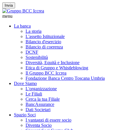
Invia
menu
La banca
La storia
L'assetto Istituzionale
Bilancio d'esercizio
Bilancio di coerenza
DCNF
Sostenibilità
Diversità, Equità e Inclusione
Etica di Gruppo e Whistleblowing
Il Gruppo BCC Iccrea
Fondazione Banca Centro Toscana Umbria
Dove Siamo
L'organizzazione
Le Filiali
Cerca la tua Filiale
BancAssurance
Dati Societari
Spazio Soci
I vantaggi di essere socio
Diventa Socio