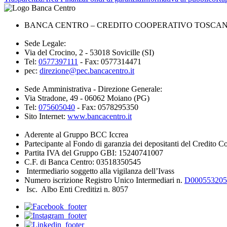
BANCA CENTRO – CREDITO COOPERATIVO TOSCANA 
Sede Legale:
Via del Crocino, 2 - 53018 Sovicille (SI)
Tel:
0577397111
- Fax: 0577314471
pec:
direzione@pec.bancacentro.it
Sede Amministrativa - Direzione Generale:
Via Stradone, 49 - 06062 Moiano (PG)
Tel:
075605040
- Fax: 0578295350
Sito Internet:
www.bancacentro.it
Aderente al Gruppo BCC Iccrea
Partecipante al Fondo di garanzia dei depositanti del Credito C
Partita IVA del Gruppo GBI: 15240741007
C.F. di Banca Centro: 03518350545
Intermediario soggetto alla vigilanza dell’Ivass
Numero iscrizione Registro Unico Intermediari n.
D000553205
Isc. Albo Enti Creditizi n. 8057