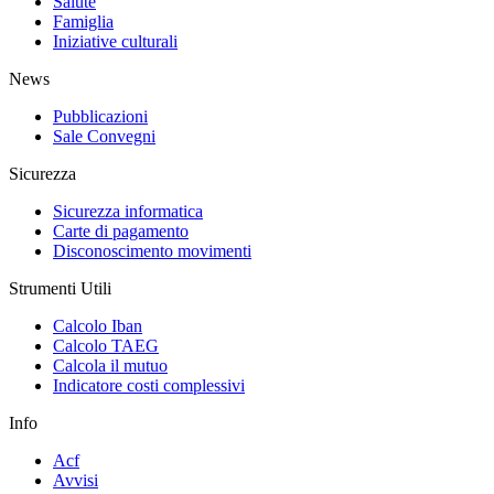
Salute
Famiglia
Iniziative culturali
News
Pubblicazioni
Sale Convegni
Sicurezza
Sicurezza informatica
Carte di pagamento
Disconoscimento movimenti
Strumenti Utili
Calcolo Iban
Calcolo TAEG
Calcola il mutuo
Indicatore costi complessivi
Info
Acf
Avvisi