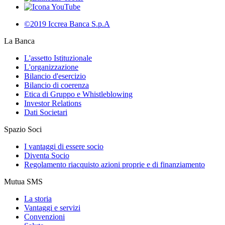
©2019 Iccrea Banca S.p.A
La Banca
L'assetto Istituzionale
L'organizzazione
Bilancio d'esercizio
Bilancio di coerenza
Etica di Gruppo e Whistleblowing
Investor Relations
Dati Societari
Spazio Soci
I vantaggi di essere socio
Diventa Socio
Regolamento riacquisto azioni proprie e di finanziamento
Mutua SMS
La storia
Vantaggi e servizi
Convenzioni