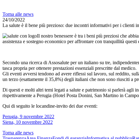
Torna alle news
24/10/2022
La salute è il bene più prezioso: due incontri informativi per i client
Il nostro benessere è tra i beni più preziosi che abb
assistenza e sostegno economico per affrontare con tranquillità questi 
Secondo una ricerca di Assosalute per un italiano su tre, indipendentemen
tasca propria per ottenere prestazioni essenziali prescritte dal medico.
Gli eventi avversi tendono ad avere riflessi sul lavoro, sul reddito, s
un terzo (esattamente il 35,8%) degli italiani che non sono riusciti a 
Di questi e molti altri temi legati a salute e patrimonio si parlerà 
rispettivamente a Perugia (Hotel Posta Donini, San Martino in Campo) 
Qui di seguito le locandine-invito dei due eventi:
Perugia, 9 novembre 2022
Siena, 10 novembre 2022
Torna alle news
Trasparenza
Area Finanza
Fondi di garanzia
Informativa al pubblico
Rap