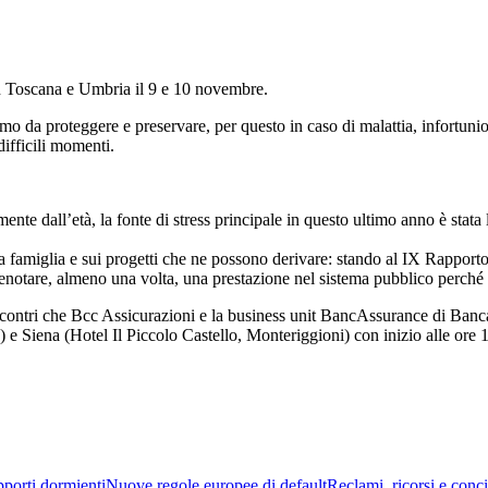
i in Toscana e Umbria il 9 e 10 novembre.
iamo da proteggere e preservare, per questo in caso di malattia, infortuni
difficili momenti.
te dall’età, la fonte di stress principale in questo ultimo anno è stata la
ulla famiglia e sui progetti che ne possono derivare: stando al IX Rappor
prenotare, almeno una volta, una prestazione nel sistema pubblico perché 
agli incontri che Bcc Assicurazioni e la business unit BancAssurance di 
e Siena (Hotel Il Piccolo Castello, Monteriggioni) con inizio alle ore 
porti dormienti
Nuove regole europee di default
Reclami, ricorsi e conci