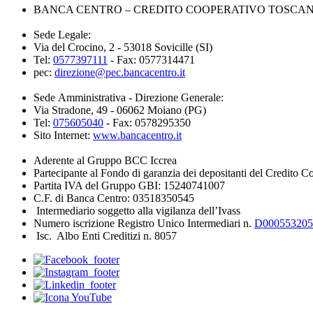
BANCA CENTRO – CREDITO COOPERATIVO TOSCANA 
Sede Legale:
Via del Crocino, 2 - 53018 Sovicille (SI)
Tel:
0577397111
- Fax: 0577314471
pec:
direzione@pec.bancacentro.it
Sede Amministrativa - Direzione Generale:
Via Stradone, 49 - 06062 Moiano (PG)
Tel:
075605040
- Fax: 0578295350
Sito Internet:
www.bancacentro.it
Aderente al Gruppo BCC Iccrea
Partecipante al Fondo di garanzia dei depositanti del Credito C
Partita IVA del Gruppo GBI: 15240741007
C.F. di Banca Centro: 03518350545
Intermediario soggetto alla vigilanza dell’Ivass
Numero iscrizione Registro Unico Intermediari n.
D000553205
Isc. Albo Enti Creditizi n. 8057