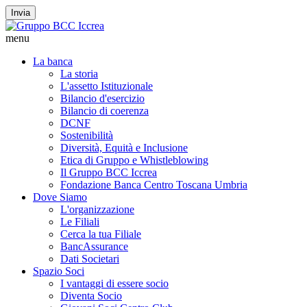
Invia
menu
La banca
La storia
L'assetto Istituzionale
Bilancio d'esercizio
Bilancio di coerenza
DCNF
Sostenibilità
Diversità, Equità e Inclusione
Etica di Gruppo e Whistleblowing
Il Gruppo BCC Iccrea
Fondazione Banca Centro Toscana Umbria
Dove Siamo
L'organizzazione
Le Filiali
Cerca la tua Filiale
BancAssurance
Dati Societari
Spazio Soci
I vantaggi di essere socio
Diventa Socio