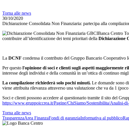
Torna alle news
30/10/2020
Dichiarazione Consolidata Non Finanziaria: partecipa alla compilazio
Banca Centro Tos
contribuire all’identificazione dei temi prioritari della
Dichiarazione 
La
DCNF
condensa il contributo del Gruppo Bancario Cooperativo 
Per questo
l'opinione di soci e clienti sugli aspetti maggiormente ri
interesse degli individui e della comunità in un’ottica di continuo mi
La compilazione richiederà solo pochi minuti.
Le domande sono di
viene attribuita rilevanza attraverso una valutazione che va da 1 (poco 
Soci e clienti possono accedere al questionario tramite il sito del Grupp
https://www.gruppoiccrea.it/Pagine/ChiSiamo/Sostenibilita/Analisi-di-
Torna alle news
Trasparenza
Area Finanza
Fondi di garanzia
Informativa al pubblico
Rap