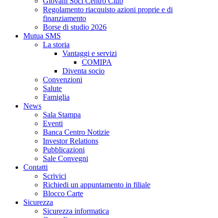
Giovani Soci Centro Club
Regolamento riacquisto azioni proprie e di
finanziamento
Borse di studio 2026
Mutua SMS
La storia
Vantaggi e servizi
COMIPA
Diventa socio
Convenzioni
Salute
Famiglia
News
Sala Stampa
Eventi
Banca Centro Notizie
Investor Relations
Pubblicazioni
Sale Convegni
Contatti
Scrivici
Richiedi un appuntamento in filiale
Blocco Carte
Sicurezza
Sicurezza informatica