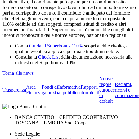
In alternativa, il contribuente può optare per un contributo sotto
forma di sconto sul corrispettivo dovuto fino ad un importo massimo
pari al corrispettivo dovuto. Il contributo è anticipato dal fornitore
che effettua gli interventi, che recupera un credito di imposta del
110% cedibile ad altri soggetti, compresi istituti di credito e altri
intermediari finanziari. Il Superbonus non è cumulabile con gli altri
incentivi riconosciuti dalle norme europee, nazionali o regionali.
Con la
Guida al Superbonus 110%
scopri a chi è rivolto, a
quali inteventi si applica e per quale tipo di immobile.
Consulta la
Check Lis
t della documentazione necessaria alla
richiesta del Superbonus 110%
Torna alle news
Nuove
regole
Reclami,
Area
Fondi di
Informativa
Rapporti
Trasparenza
europee
ricorsi e
Finanza
garanzia
al pubblico
dormienti
di
conciliazion
default
BANCA CENTRO – CREDITO COOPERATIVO
TOSCANA – UMBRIA Soc. Coop.
Sede Legale: