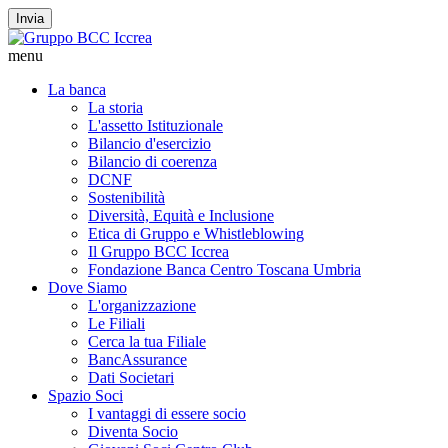
Invia
menu
La banca
La storia
L'assetto Istituzionale
Bilancio d'esercizio
Bilancio di coerenza
DCNF
Sostenibilità
Diversità, Equità e Inclusione
Etica di Gruppo e Whistleblowing
Il Gruppo BCC Iccrea
Fondazione Banca Centro Toscana Umbria
Dove Siamo
L'organizzazione
Le Filiali
Cerca la tua Filiale
BancAssurance
Dati Societari
Spazio Soci
I vantaggi di essere socio
Diventa Socio