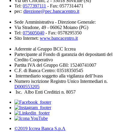
Via del Crocino, 2 - 53018 Sovicille (SI)
Tel:
0577397111
- Fax: 0577314471
pec:
direzione@pec.bancacentro.it
Sede Amministrativa - Direzione Generale:
Via Stradone, 49 - 06062 Moiano (PG)
Tel:
075605040
- Fax: 0578295350
Sito Internet:
www.bancacentro.it
Aderente al Gruppo BCC Iccrea
Partecipante al Fondo di garanzia dei depositanti del
Credito Cooperativo
Partita IVA del Gruppo GBI: 15240741007
C.F. di Banca Centro: 03518350545
Intermediario soggetto alla vigilanza dell’Ivass
Numero iscrizione Registro Unico Intermediari n.
D000553205
Isc. Albo Enti Creditizi n. 8057
©2019 Iccrea Banca S.p.A