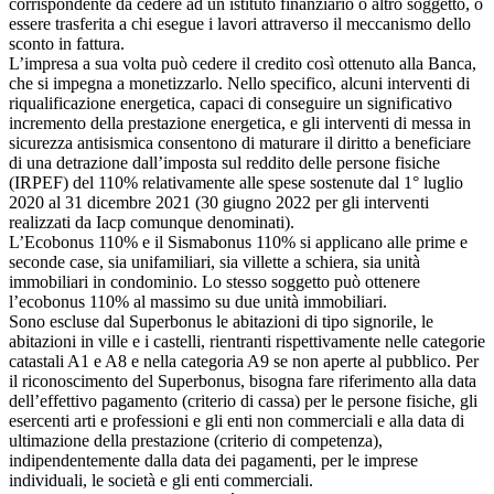
corrispondente da cedere ad un istituto finanziario o altro soggetto, o
essere trasferita a chi esegue i lavori attraverso il meccanismo dello
sconto in fattura.
L’impresa a sua volta può cedere il credito così ottenuto alla Banca,
che si impegna a monetizzarlo. Nello specifico, alcuni interventi di
riqualificazione energetica, capaci di conseguire un significativo
incremento della prestazione energetica, e gli interventi di messa in
sicurezza antisismica consentono di maturare il diritto a beneficiare
di una detrazione dall’imposta sul reddito delle persone fisiche
(IRPEF) del 110% relativamente alle spese sostenute dal 1° luglio
2020 al 31 dicembre 2021 (30 giugno 2022 per gli interventi
realizzati da Iacp comunque denominati).
L’Ecobonus 110% e il Sismabonus 110% si applicano alle prime e
seconde case, sia unifamiliari, sia villette a schiera, sia unità
immobiliari in condominio. Lo stesso soggetto può ottenere
l’ecobonus 110% al massimo su due unità immobiliari.
Sono escluse dal Superbonus le abitazioni di tipo signorile, le
abitazioni in ville e i castelli, rientranti rispettivamente nelle categorie
catastali A1 e A8 e nella categoria A9 se non aperte al pubblico. Per
il riconoscimento del Superbonus, bisogna fare riferimento alla data
dell’effettivo pagamento (criterio di cassa) per le persone fisiche, gli
esercenti arti e professioni e gli enti non commerciali e alla data di
ultimazione della prestazione (criterio di competenza),
indipendentemente dalla data dei pagamenti, per le imprese
individuali, le società e gli enti commerciali.