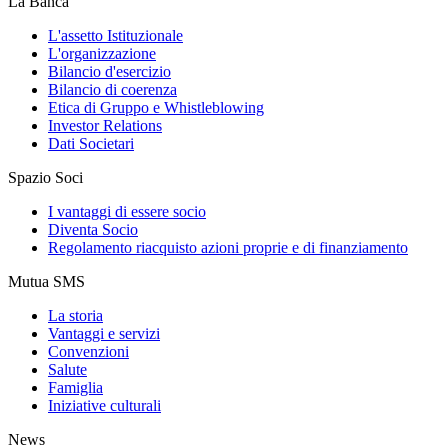
La Banca
L'assetto Istituzionale
L'organizzazione
Bilancio d'esercizio
Bilancio di coerenza
Etica di Gruppo e Whistleblowing
Investor Relations
Dati Societari
Spazio Soci
I vantaggi di essere socio
Diventa Socio
Regolamento riacquisto azioni proprie e di finanziamento
Mutua SMS
La storia
Vantaggi e servizi
Convenzioni
Salute
Famiglia
Iniziative culturali
News