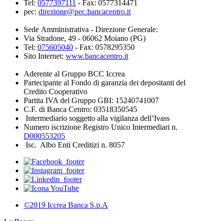
Tel:
0577397111
- Fax: 0577314471
pec:
direzione@pec.bancacentro.it
Sede Amministrativa - Direzione Generale:
Via Stradone, 49 - 06062 Moiano (PG)
Tel:
075605040
- Fax: 0578295350
Sito Internet:
www.bancacentro.it
Aderente al Gruppo BCC Iccrea
Partecipante al Fondo di garanzia dei depositanti del
Credito Cooperativo
Partita IVA del Gruppo GBI: 15240741007
C.F. di Banca Centro: 03518350545
Intermediario soggetto alla vigilanza dell’Ivass
Numero iscrizione Registro Unico Intermediari n.
D000553205
Isc. Albo Enti Creditizi n. 8057
©2019 Iccrea Banca S.p.A