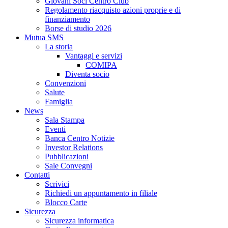
Giovani Soci Centro Club
Regolamento riacquisto azioni proprie e di
finanziamento
Borse di studio 2026
Mutua SMS
La storia
Vantaggi e servizi
COMIPA
Diventa socio
Convenzioni
Salute
Famiglia
News
Sala Stampa
Eventi
Banca Centro Notizie
Investor Relations
Pubblicazioni
Sale Convegni
Contatti
Scrivici
Richiedi un appuntamento in filiale
Blocco Carte
Sicurezza
Sicurezza informatica