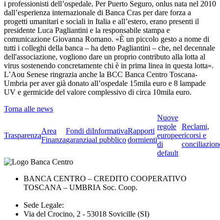
i professionisti dell’ospedale. Per Puerto Seguro, onlus nata nel 2010
dall’esperienza internazionale di Banca Cras per dare forza a
progetti umanitari e sociali in Italia e all’estero, erano presenti il
presidente Luca Pagliantini e la responsabile stampa e
comunicazione Giovanna Romano. «È un piccolo gesto a nome di
tutti i colleghi della banca – ha detto Pagliantini – che, nel decennale
dell'associazione, vogliono dare un proprio contributo alla lotta al
virus sostenendo concretamente chi è in prima linea in questa lotta».
L’Aou Senese ringrazia anche la BCC Banca Centro Toscana-
Umbria per aver già donato all’ospedale 15mila euro e 8 lampade
UV e germicide del valore complessivo di circa 10mila euro.
Torna alle news
Nuove
regole
Reclami,
Area
Fondi di
Informativa
Rapporti
Trasparenza
europee
ricorsi e
Finanza
garanzia
al pubblico
dormienti
di
conciliazion
default
BANCA CENTRO – CREDITO COOPERATIVO
TOSCANA – UMBRIA Soc. Coop.
Sede Legale:
Via del Crocino, 2 - 53018 Sovicille (SI)