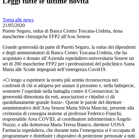
Leggi tutte le ultime novità
Torna alle news
21/05/2020
Puerto Seguro, onlus di Banca Centro Toscana-Umbria, dona
mascherine chirurgiche FFP2 all'Aou Senese
Grande generosità da parte di Puerto Seguro, la onlus dei dipendenti
e degli amministratori di Banca Centro Toscana-Umbria, che ha
acquistato e donato all’Azienda ospedaliero-universitaria Senese un
set di 200 mascherine FFP2 per i professionisti del policlinico Santa
Maria alle Scotte impegnati nell’emergenza Covid19.
«Ci tengo a esprimere la nostra più sentita riconoscenza nei
confronti di chi si adopera per aiutare il prossimo e, nella fattispecie,
sostenere l’ospedale nella battaglia contro il Coronavirus: la
generosità dimostrata da enti, associazioni e cittadini ci dà
quotidianamente grande forza». Queste le parole del direttore
amministrativo dell’Aou Senese Maria Silvia Mancini, presente alla
cerimonia di consegna insieme al professor Federico Franchi,
responsabile Area COVID, al coordinatore infermieristico Angelo
Nuzzo, e alla dottoressa Maria Teresa Bianco, direttore UOSA
Farmacia ospedaliera, che durante tutta l’emergenza si è occupata di
programmare e distribuire i dispositivi di protezione personale a tutti