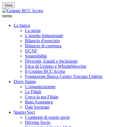
Invia
menu
La banca
La storia
L'assetto Istituzionale
Bilancio d'esercizio
Bilancio di coerenza
DCNF
Sostenibilità
Diversità, Equità e Inclusione
Etica di Gruppo e Whistleblowing
Il Gruppo BCC Iccrea
Fondazione Banca Centro Toscana Umbria
Dove Siamo
L'organizzazione
Le Filiali
Cerca la tua Filiale
BancAssurance
Dati Societari
Spazio Soci
I vantaggi di essere socio
Diventa Socio