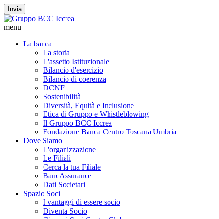
Invia
menu
La banca
La storia
L'assetto Istituzionale
Bilancio d'esercizio
Bilancio di coerenza
DCNF
Sostenibilità
Diversità, Equità e Inclusione
Etica di Gruppo e Whistleblowing
Il Gruppo BCC Iccrea
Fondazione Banca Centro Toscana Umbria
Dove Siamo
L'organizzazione
Le Filiali
Cerca la tua Filiale
BancAssurance
Dati Societari
Spazio Soci
I vantaggi di essere socio
Diventa Socio