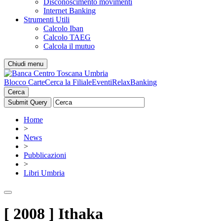
Disconoscimento movimenti
Internet Banking
Strumenti Utili
Calcolo Iban
Calcolo TAEG
Calcola il mutuo
Chiudi menu
Blocco Carte
Cerca la Filiale
Eventi
RelaxBanking
Cerca
Home
>
News
>
Pubblicazioni
>
Libri Umbria
[ 2008 ] Ithaka