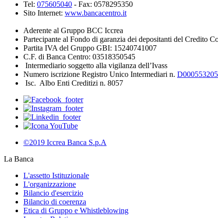
Tel:
075605040
- Fax: 0578295350
Sito Internet:
www.bancacentro.it
Aderente al Gruppo BCC Iccrea
Partecipante al Fondo di garanzia dei depositanti del Credito C
Partita IVA del Gruppo GBI: 15240741007
C.F. di Banca Centro: 03518350545
Intermediario soggetto alla vigilanza dell’Ivass
Numero iscrizione Registro Unico Intermediari n.
D000553205
Isc. Albo Enti Creditizi n. 8057
©2019 Iccrea Banca S.p.A
La Banca
L'assetto Istituzionale
L'organizzazione
Bilancio d'esercizio
Bilancio di coerenza
Etica di Gruppo e Whistleblowing