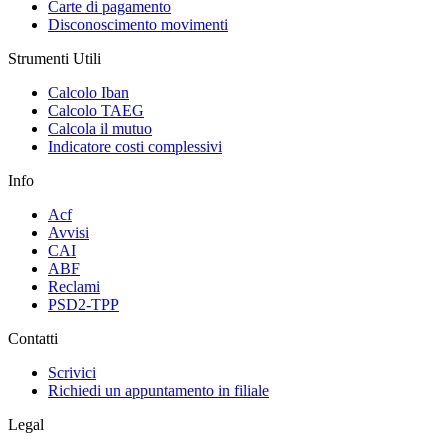
Carte di pagamento
Disconoscimento movimenti
Strumenti Utili
Calcolo Iban
Calcolo TAEG
Calcola il mutuo
Indicatore costi complessivi
Info
Acf
Avvisi
CAI
ABF
Reclami
PSD2-TPP
Contatti
Scrivici
Richiedi un appuntamento in filiale
Legal