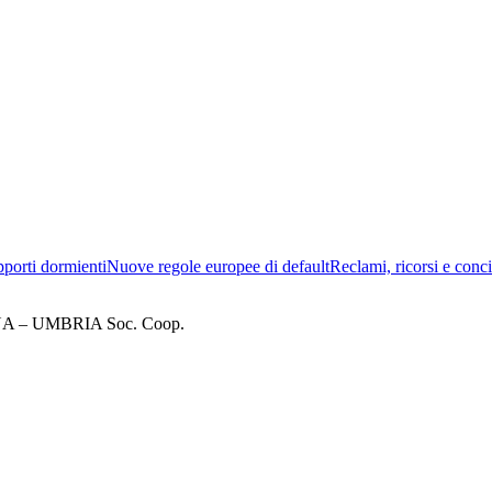
porti dormienti
Nuove regole europee di default
Reclami, ricorsi e conci
– UMBRIA Soc. Coop.