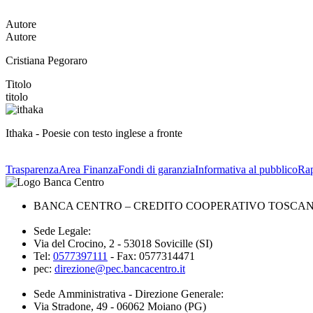
Autore
Autore
Cristiana Pegoraro
Titolo
titolo
Ithaka - Poesie con testo inglese a fronte
Trasparenza
Area Finanza
Fondi di garanzia
Informativa al pubblico
Rap
BANCA CENTRO – CREDITO COOPERATIVO TOSCANA 
Sede Legale:
Via del Crocino, 2 - 53018 Sovicille (SI)
Tel:
0577397111
- Fax: 0577314471
pec:
direzione@pec.bancacentro.it
Sede Amministrativa - Direzione Generale:
Via Stradone, 49 - 06062 Moiano (PG)