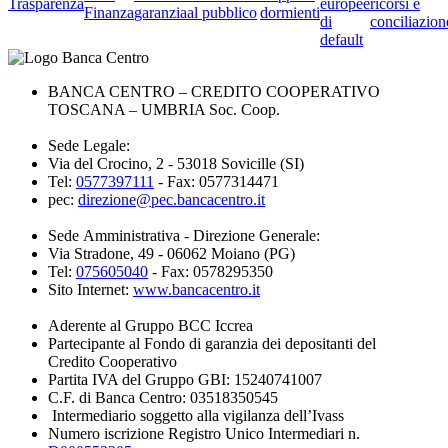
Trasparenza
europee
ricorsi e
Finanza
garanzia
al pubblico
dormienti
di
conciliazion
default
BANCA CENTRO – CREDITO COOPERATIVO
TOSCANA – UMBRIA Soc. Coop.
Sede Legale:
Via del Crocino, 2 - 53018 Sovicille (SI)
Tel:
0577397111
- Fax: 0577314471
pec:
direzione@pec.bancacentro.it
Sede Amministrativa - Direzione Generale:
Via Stradone, 49 - 06062 Moiano (PG)
Tel:
075605040
- Fax: 0578295350
Sito Internet:
www.bancacentro.it
Aderente al Gruppo BCC Iccrea
Partecipante al Fondo di garanzia dei depositanti del
Credito Cooperativo
Partita IVA del Gruppo GBI: 15240741007
C.F. di Banca Centro: 03518350545
Intermediario soggetto alla vigilanza dell’Ivass
Numero iscrizione Registro Unico Intermediari n.