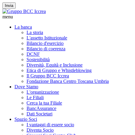
Invia
menu
La banca
La storia
L'assetto Istituzionale
Bilancio d'esercizio
Bilancio di coerenza
DCNF
Sostenibilità
Diversità, Equità e Inclusione
Etica di Gruppo e Whistleblowing
Il Gruppo BCC Iccrea
Fondazione Banca Centro Toscana Umbria
Dove Siamo
L'organizzazione
Le Filiali
Cerca la tua Filiale
BancAssurance
Dati Societari
Spazio Soci
I vantaggi di essere socio
Diventa Socio