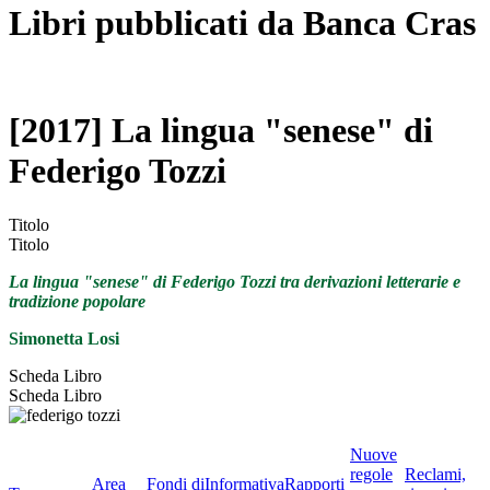
Libri pubblicati da Banca Cras
[2017] La lingua "senese" di
Federigo Tozzi
Titolo
Titolo
La lingua "senese" di Federigo Tozzi tra derivazioni letterarie e
tradizione popolare
Simonetta Losi
Scheda Libro
Scheda Libro
Nuove
regole
Reclami,
Area
Fondi di
Informativa
Rapporti