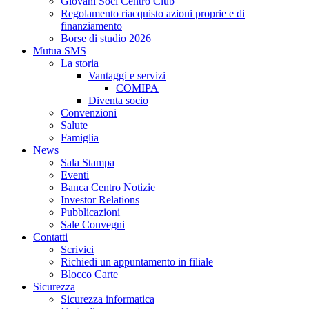
Giovani Soci Centro Club
Regolamento riacquisto azioni proprie e di
finanziamento
Borse di studio 2026
Mutua SMS
La storia
Vantaggi e servizi
COMIPA
Diventa socio
Convenzioni
Salute
Famiglia
News
Sala Stampa
Eventi
Banca Centro Notizie
Investor Relations
Pubblicazioni
Sale Convegni
Contatti
Scrivici
Richiedi un appuntamento in filiale
Blocco Carte
Sicurezza
Sicurezza informatica