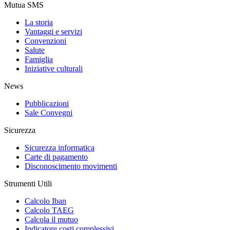
Mutua SMS
La storia
Vantaggi e servizi
Convenzioni
Salute
Famiglia
Iniziative culturali
News
Pubblicazioni
Sale Convegni
Sicurezza
Sicurezza informatica
Carte di pagamento
Disconoscimento movimenti
Strumenti Utili
Calcolo Iban
Calcolo TAEG
Calcola il mutuo
Indicatore costi complessivi