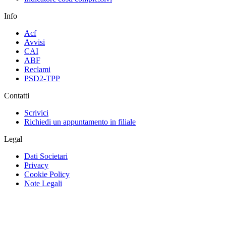
Info
Acf
Avvisi
CAI
ABF
Reclami
PSD2-TPP
Contatti
Scrivici
Richiedi un appuntamento in filiale
Legal
Dati Societari
Privacy
Cookie Policy
Note Legali