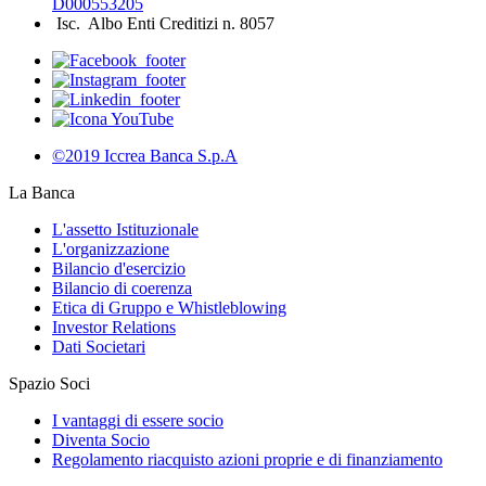
D000553205
Isc. Albo Enti Creditizi n. 8057
©2019 Iccrea Banca S.p.A
La Banca
L'assetto Istituzionale
L'organizzazione
Bilancio d'esercizio
Bilancio di coerenza
Etica di Gruppo e Whistleblowing
Investor Relations
Dati Societari
Spazio Soci
I vantaggi di essere socio
Diventa Socio
Regolamento riacquisto azioni proprie e di finanziamento