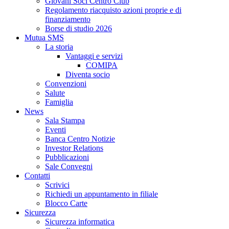
Giovani Soci Centro Club
Regolamento riacquisto azioni proprie e di
finanziamento
Borse di studio 2026
Mutua SMS
La storia
Vantaggi e servizi
COMIPA
Diventa socio
Convenzioni
Salute
Famiglia
News
Sala Stampa
Eventi
Banca Centro Notizie
Investor Relations
Pubblicazioni
Sale Convegni
Contatti
Scrivici
Richiedi un appuntamento in filiale
Blocco Carte
Sicurezza
Sicurezza informatica