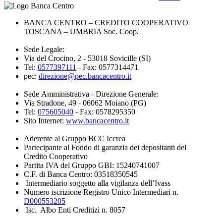
BANCA CENTRO – CREDITO COOPERATIVO
TOSCANA – UMBRIA Soc. Coop.
Sede Legale:
Via del Crocino, 2 - 53018 Sovicille (SI)
Tel:
0577397111
- Fax: 0577314471
pec:
direzione@pec.bancacentro.it
Sede Amministrativa - Direzione Generale:
Via Stradone, 49 - 06062 Moiano (PG)
Tel:
075605040
- Fax: 0578295350
Sito Internet:
www.bancacentro.it
Aderente al Gruppo BCC Iccrea
Partecipante al Fondo di garanzia dei depositanti del
Credito Cooperativo
Partita IVA del Gruppo GBI: 15240741007
C.F. di Banca Centro: 03518350545
Intermediario soggetto alla vigilanza dell’Ivass
Numero iscrizione Registro Unico Intermediari n.
D000553205
Isc. Albo Enti Creditizi n. 8057