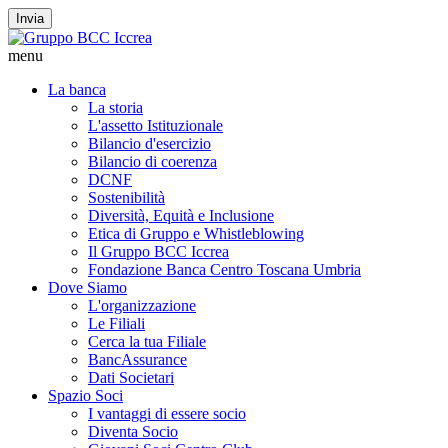
Invia
menu
La banca
La storia
L'assetto Istituzionale
Bilancio d'esercizio
Bilancio di coerenza
DCNF
Sostenibilità
Diversità, Equità e Inclusione
Etica di Gruppo e Whistleblowing
Il Gruppo BCC Iccrea
Fondazione Banca Centro Toscana Umbria
Dove Siamo
L'organizzazione
Le Filiali
Cerca la tua Filiale
BancAssurance
Dati Societari
Spazio Soci
I vantaggi di essere socio
Diventa Socio