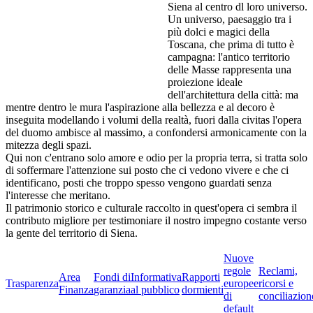
Siena al centro dl loro universo.
Un universo, paesaggio tra i
più dolci e magici della
Toscana, che prima di tutto è
campagna: l'antico territorio
delle Masse rappresenta una
proiezione ideale
dell'architettura della città: ma
mentre dentro le mura l'aspirazione alla bellezza e al decoro è
inseguita modellando i volumi della realtà, fuori dalla civitas l'opera
del duomo ambisce al massimo, a confondersi armonicamente con la
mitezza degli spazi.
Qui non c'entrano solo amore e odio per la propria terra, si tratta solo
di soffermare l'attenzione sui posto che ci vedono vivere e che ci
identificano, posti che troppo spesso vengono guardati senza
l'interesse che meritano.
Il patrimonio storico e culturale raccolto in quest'opera ci sembra il
contributo migliore per testimoniare il nostro impegno costante verso
la gente del territorio di Siena.
Nuove
regole
Reclami,
Area
Fondi di
Informativa
Rapporti
Trasparenza
europee
ricorsi e
Finanza
garanzia
al pubblico
dormienti
di
conciliazion
default