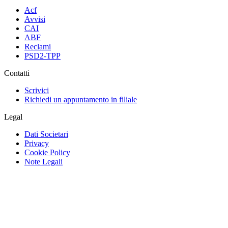
Acf
Avvisi
CAI
ABF
Reclami
PSD2-TPP
Contatti
Scrivici
Richiedi un appuntamento in filiale
Legal
Dati Societari
Privacy
Cookie Policy
Note Legali