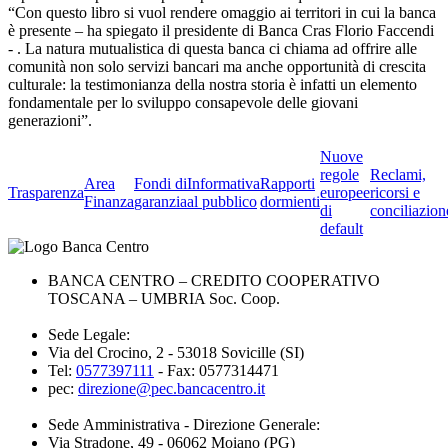
“Con questo libro si vuol rendere omaggio ai territori in cui la banca
è presente – ha spiegato il presidente di Banca Cras Florio Faccendi
- . La natura mutualistica di questa banca ci chiama ad offrire alle
comunità non solo servizi bancari ma anche opportunità di crescita
culturale: la testimonianza della nostra storia è infatti un elemento
fondamentale per lo sviluppo consapevole delle giovani
generazioni”.
Nuove
regole
Reclami,
Area
Fondi di
Informativa
Rapporti
Trasparenza
europee
ricorsi e
Finanza
garanzia
al pubblico
dormienti
di
conciliazion
default
BANCA CENTRO – CREDITO COOPERATIVO
TOSCANA – UMBRIA Soc. Coop.
Sede Legale:
Via del Crocino, 2 - 53018 Sovicille (SI)
Tel:
0577397111
- Fax: 0577314471
pec:
direzione@pec.bancacentro.it
Sede Amministrativa - Direzione Generale:
Via Stradone, 49 - 06062 Moiano (PG)