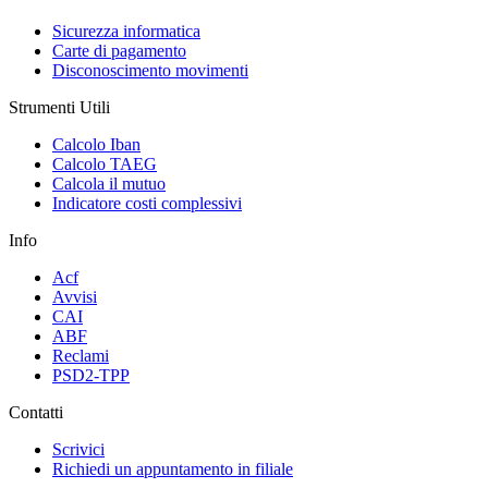
Sicurezza informatica
Carte di pagamento
Disconoscimento movimenti
Strumenti Utili
Calcolo Iban
Calcolo TAEG
Calcola il mutuo
Indicatore costi complessivi
Info
Acf
Avvisi
CAI
ABF
Reclami
PSD2-TPP
Contatti
Scrivici
Richiedi un appuntamento in filiale