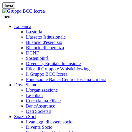
Invia
menu
La banca
La storia
L'assetto Istituzionale
Bilancio d'esercizio
Bilancio di coerenza
DCNF
Sostenibilità
Diversità, Equità e Inclusione
Etica di Gruppo e Whistleblowing
Il Gruppo BCC Iccrea
Fondazione Banca Centro Toscana Umbria
Dove Siamo
L'organizzazione
Le Filiali
Cerca la tua Filiale
BancAssurance
Dati Societari
Spazio Soci
I vantaggi di essere socio
Diventa Socio