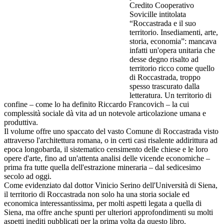
Credito Cooperativo
Sovicille intitolata
“Roccastrada e il suo
territorio. Insediamenti, arte,
storia, economia”: mancava
infatti un'opera unitaria che
desse degno risalto ad
territorio ricco come quello
di Roccastrada, troppo
spesso trascurato dalla
letteratura. Un territorio di
confine – come lo ha definito Riccardo Francovich – la cui
complessità sociale dà vita ad un notevole articolazione umana e
produttiva.
Il volume offre uno spaccato del vasto Comune di Roccastrada visto
attraverso l'architettura romana, o in certi casi risalente addirittura ad
epoca longobarda, il sistematico censimento delle chiese e le loro
opere d'arte, fino ad un'attenta analisi delle vicende economiche –
prima fra tutte quella dell'estrazione mineraria – dal sedicesimo
secolo ad oggi.
Come evidenziato dal dottor Vinicio Serino dell'Università di Siena,
il territorio di Roccastrada non solo ha una storia sociale ed
economica interessantissima, per molti aspetti legata a quella di
Siena, ma offre anche spunti per ulteriori approfondimenti su molti
aspetti inediti pubblicati per la prima volta da questo libro.