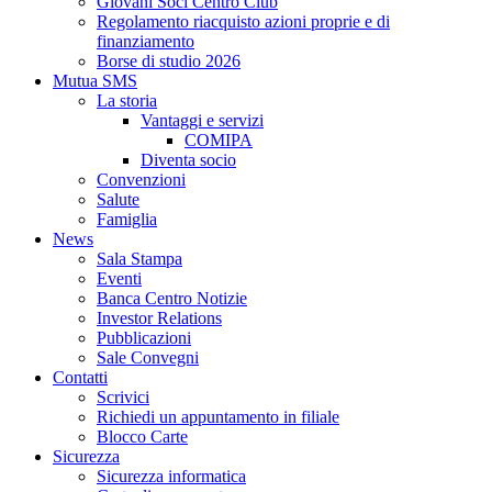
Giovani Soci Centro Club
Regolamento riacquisto azioni proprie e di
finanziamento
Borse di studio 2026
Mutua SMS
La storia
Vantaggi e servizi
COMIPA
Diventa socio
Convenzioni
Salute
Famiglia
News
Sala Stampa
Eventi
Banca Centro Notizie
Investor Relations
Pubblicazioni
Sale Convegni
Contatti
Scrivici
Richiedi un appuntamento in filiale
Blocco Carte
Sicurezza
Sicurezza informatica