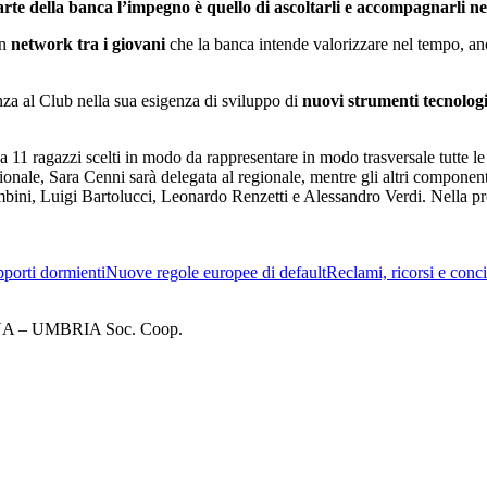
rte della banca l’impegno è quello di ascoltarli e accompagnarli ne
un
network tra i giovani
che la banca intende valorizzare nel tempo, anc
nza al Club nella sua esigenza di sviluppo di
nuovi strumenti tecnologi
 11 ragazzi scelti in modo da rappresentare in modo trasversale tutte le e
ionale, Sara Cenni sarà delegata al regionale, mentre gli altri componen
, Luigi Bartolucci, Leonardo Renzetti e Alessandro Verdi. Nella prossi
porti dormienti
Nuove regole europee di default
Reclami, ricorsi e conci
– UMBRIA Soc. Coop.