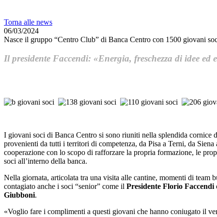
Torna alle news
06/03/2024
Nasce il gruppo “Centro Club” di Banca Centro con 1500 giovani soc
Il presidente Faccendi: «Energia, freschezza di idee ed 
I giovani soci di Banca Centro si sono riuniti nella splendida cornice 
provenienti da tutti i territori di competenza, da Pisa a Terni, da Sien
cooperazione con lo scopo di rafforzare la propria formazione, le propri
soci all’interno della banca.
Nella giornata, articolata tra una visita alle cantine, momenti di team b
contagiato anche i soci “senior” come il
Presidente Florio Faccendi
Giubboni
.
«Voglio fare i complimenti a questi giovani che hanno coniugato il ver