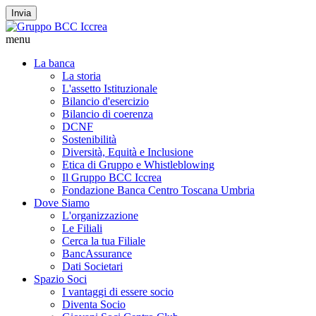
Invia
menu
La banca
La storia
L'assetto Istituzionale
Bilancio d'esercizio
Bilancio di coerenza
DCNF
Sostenibilità
Diversità, Equità e Inclusione
Etica di Gruppo e Whistleblowing
Il Gruppo BCC Iccrea
Fondazione Banca Centro Toscana Umbria
Dove Siamo
L'organizzazione
Le Filiali
Cerca la tua Filiale
BancAssurance
Dati Societari
Spazio Soci
I vantaggi di essere socio
Diventa Socio