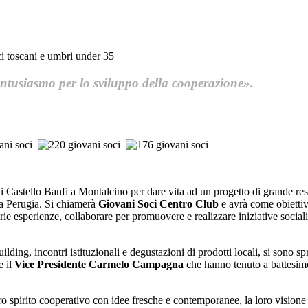
i toscani e umbri under 35
entusiasmo per lo sviluppo della cooperazione».
di Castello Banfi a Montalcino per dare vita ad un progetto di grande res
a a Perugia. Si chiamerà
Giovani Soci Centro Club
e avrà come obiettivo
e esperienze, collaborare per promuovere e realizzare iniziative sociali e
uilding, incontri istituzionali e degustazioni di prodotti locali, si sono 
e il
Vice Presidente Carmelo Campagna
che hanno tenuto a battesimo
o spirito cooperativo con idee fresche e contemporanee, la loro visione