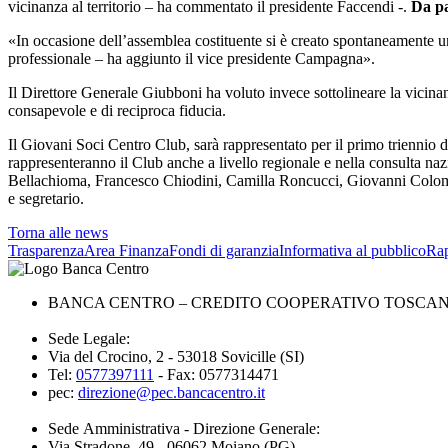
vicinanza al territorio – ha commentato il presidente Faccendi -.
Da pa
«In occasione dell’assemblea costituente si è creato spontaneamente 
professionale – ha aggiunto il vice presidente Campagna».
Il Direttore Generale Giubboni ha voluto invece sottolineare la vicina
consapevole e di reciproca fiducia.
Il Giovani Soci Centro Club, sarà rappresentato per il primo triennio da
rappresenteranno il Club anche a livello regionale e nella consulta naz
Bellachioma, Francesco Chiodini, Camilla Roncucci, Giovanni Colombini
e segretario.
Torna alle news
Trasparenza
Area Finanza
Fondi di garanzia
Informativa al pubblico
Rap
BANCA CENTRO – CREDITO COOPERATIVO TOSCANA 
Sede Legale:
Via del Crocino, 2 - 53018 Sovicille (SI)
Tel:
0577397111
- Fax: 0577314471
pec:
direzione@pec.bancacentro.it
Sede Amministrativa - Direzione Generale:
Via Stradone, 49 - 06062 Moiano (PG)