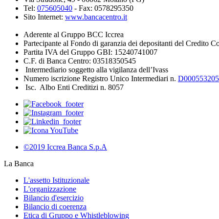
Tel:
075605040
- Fax: 0578295350
Sito Internet:
www.bancacentro.it
Aderente al Gruppo BCC Iccrea
Partecipante al Fondo di garanzia dei depositanti del Credito C
Partita IVA del Gruppo GBI: 15240741007
C.F. di Banca Centro: 03518350545
Intermediario soggetto alla vigilanza dell’Ivass
Numero iscrizione Registro Unico Intermediari n.
D000553205
Isc. Albo Enti Creditizi n. 8057
©2019 Iccrea Banca S.p.A
La Banca
L'assetto Istituzionale
L'organizzazione
Bilancio d'esercizio
Bilancio di coerenza
Etica di Gruppo e Whistleblowing