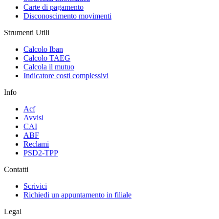
Carte di pagamento
Disconoscimento movimenti
Strumenti Utili
Calcolo Iban
Calcolo TAEG
Calcola il mutuo
Indicatore costi complessivi
Info
Acf
Avvisi
CAI
ABF
Reclami
PSD2-TPP
Contatti
Scrivici
Richiedi un appuntamento in filiale
Legal