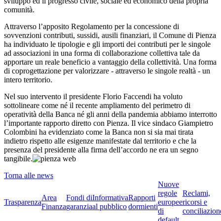
sviluppo ed il progresso civile, sociale ed economico della propria
comunità.
Attraverso l’apposito Regolamento per la concessione di
sovvenzioni contributi, sussidi, ausili finanziari, il Comune di Pienza
ha individuato le tipologie e gli importi dei contributi per le singole
ad associazioni in una forma di collaborazione collettiva tale da
apportare un reale beneficio a vantaggio della collettività. Una forma
di coprogettazione per valorizzare - attraverso le singole realtà - un
intero territorio.
Nel suo intervento il presidente Florio Faccendi ha voluto
sottolineare come né il recente ampliamento del perimetro di
operatività della Banca né gli anni della pandemia abbiamo interrotto
l’importante rapporto diretto con Pienza. Il vice sindaco Giampietro
Colombini ha evidenziato come la Banca non si sia mai tirata
indietro rispetto alle esigenze manifestate dal territorio e che la
presenza del presidente alla firma dell’accordo ne era un segno
tangibile.
Torna alle news
Nuove
regole
Reclami,
Area
Fondi di
Informativa
Rapporti
Trasparenza
europee
ricorsi e
Finanza
garanzia
al pubblico
dormienti
di
conciliazion
default