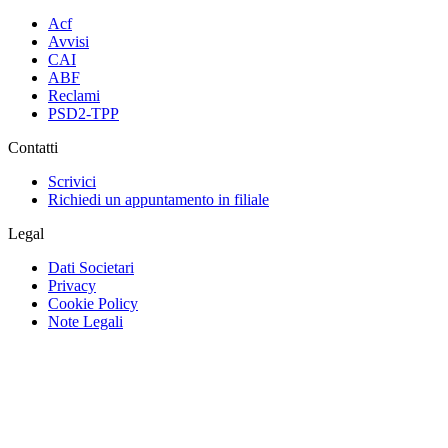
Acf
Avvisi
CAI
ABF
Reclami
PSD2-TPP
Contatti
Scrivici
Richiedi un appuntamento in filiale
Legal
Dati Societari
Privacy
Cookie Policy
Note Legali