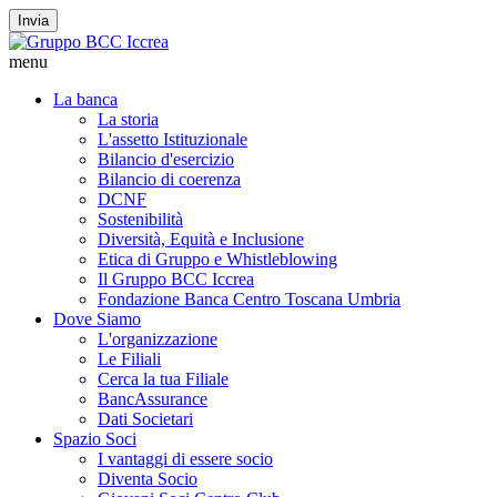
Invia
menu
La banca
La storia
L'assetto Istituzionale
Bilancio d'esercizio
Bilancio di coerenza
DCNF
Sostenibilità
Diversità, Equità e Inclusione
Etica di Gruppo e Whistleblowing
Il Gruppo BCC Iccrea
Fondazione Banca Centro Toscana Umbria
Dove Siamo
L'organizzazione
Le Filiali
Cerca la tua Filiale
BancAssurance
Dati Societari
Spazio Soci
I vantaggi di essere socio
Diventa Socio