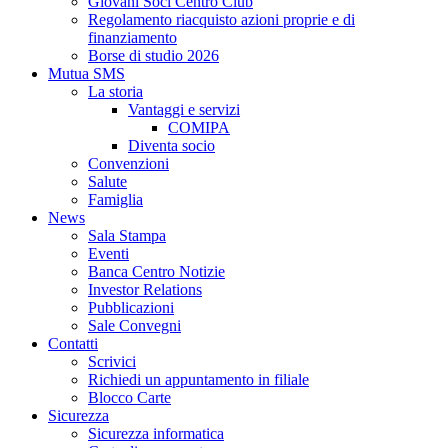
Giovani Soci Centro Club
Regolamento riacquisto azioni proprie e di
finanziamento
Borse di studio 2026
Mutua SMS
La storia
Vantaggi e servizi
COMIPA
Diventa socio
Convenzioni
Salute
Famiglia
News
Sala Stampa
Eventi
Banca Centro Notizie
Investor Relations
Pubblicazioni
Sale Convegni
Contatti
Scrivici
Richiedi un appuntamento in filiale
Blocco Carte
Sicurezza
Sicurezza informatica