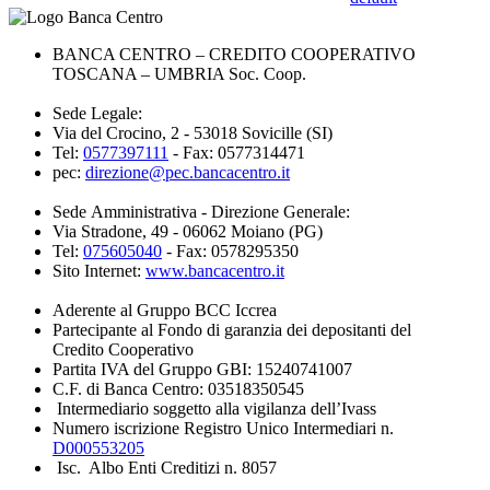
BANCA CENTRO – CREDITO COOPERATIVO
TOSCANA – UMBRIA Soc. Coop.
Sede Legale:
Via del Crocino, 2 - 53018 Sovicille (SI)
Tel:
0577397111
- Fax: 0577314471
pec:
direzione@pec.bancacentro.it
Sede Amministrativa - Direzione Generale:
Via Stradone, 49 - 06062 Moiano (PG)
Tel:
075605040
- Fax: 0578295350
Sito Internet:
www.bancacentro.it
Aderente al Gruppo BCC Iccrea
Partecipante al Fondo di garanzia dei depositanti del
Credito Cooperativo
Partita IVA del Gruppo GBI: 15240741007
C.F. di Banca Centro: 03518350545
Intermediario soggetto alla vigilanza dell’Ivass
Numero iscrizione Registro Unico Intermediari n.
D000553205
Isc. Albo Enti Creditizi n. 8057