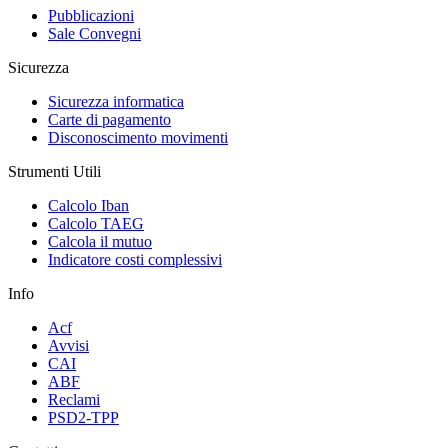
Pubblicazioni
Sale Convegni
Sicurezza
Sicurezza informatica
Carte di pagamento
Disconoscimento movimenti
Strumenti Utili
Calcolo Iban
Calcolo TAEG
Calcola il mutuo
Indicatore costi complessivi
Info
Acf
Avvisi
CAI
ABF
Reclami
PSD2-TPP