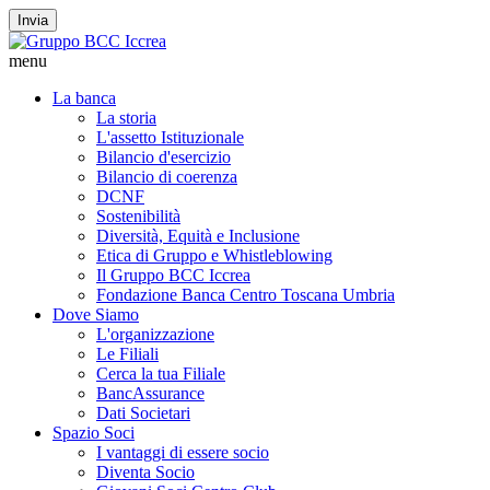
Invia
menu
La banca
La storia
L'assetto Istituzionale
Bilancio d'esercizio
Bilancio di coerenza
DCNF
Sostenibilità
Diversità, Equità e Inclusione
Etica di Gruppo e Whistleblowing
Il Gruppo BCC Iccrea
Fondazione Banca Centro Toscana Umbria
Dove Siamo
L'organizzazione
Le Filiali
Cerca la tua Filiale
BancAssurance
Dati Societari
Spazio Soci
I vantaggi di essere socio
Diventa Socio