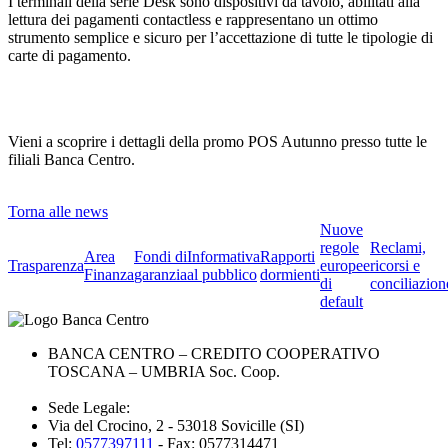
I terminali della serie Desk sono dispositivi da tavolo, abilitati alla
lettura dei pagamenti contactless e rappresentano un ottimo
strumento semplice e sicuro per l’accettazione di tutte le tipologie di
carte di pagamento.
Vieni a scoprire i dettagli della promo POS Autunno presso tutte le
filiali Banca Centro.
Torna alle news
Nuove
regole
Reclami,
Area
Fondi di
Informativa
Rapporti
Trasparenza
europee
ricorsi e
Finanza
garanzia
al pubblico
dormienti
di
conciliazion
default
BANCA CENTRO – CREDITO COOPERATIVO
TOSCANA – UMBRIA Soc. Coop.
Sede Legale:
Via del Crocino, 2 - 53018 Sovicille (SI)
Tel:
0577397111
- Fax: 0577314471