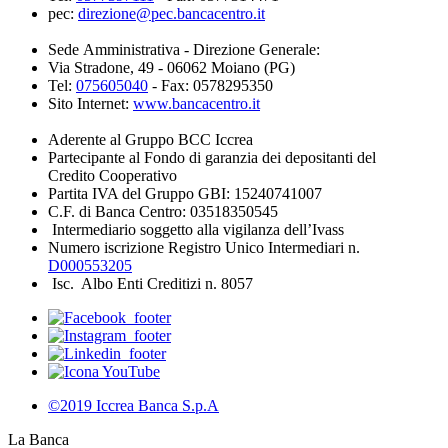
pec:
direzione@pec.bancacentro.it
Sede Amministrativa - Direzione Generale:
Via Stradone, 49 - 06062 Moiano (PG)
Tel:
075605040
- Fax: 0578295350
Sito Internet:
www.bancacentro.it
Aderente al Gruppo BCC Iccrea
Partecipante al Fondo di garanzia dei depositanti del
Credito Cooperativo
Partita IVA del Gruppo GBI: 15240741007
C.F. di Banca Centro: 03518350545
Intermediario soggetto alla vigilanza dell’Ivass
Numero iscrizione Registro Unico Intermediari n.
D000553205
Isc. Albo Enti Creditizi n. 8057
©2019 Iccrea Banca S.p.A
La Banca