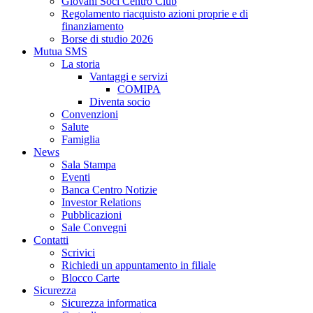
Giovani Soci Centro Club
Regolamento riacquisto azioni proprie e di
finanziamento
Borse di studio 2026
Mutua SMS
La storia
Vantaggi e servizi
COMIPA
Diventa socio
Convenzioni
Salute
Famiglia
News
Sala Stampa
Eventi
Banca Centro Notizie
Investor Relations
Pubblicazioni
Sale Convegni
Contatti
Scrivici
Richiedi un appuntamento in filiale
Blocco Carte
Sicurezza
Sicurezza informatica