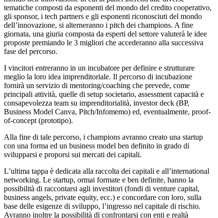
tematiche composti da esponenti del mondo del credito cooperativo,
gli sponsor, i tech partners e gli esponenti riconosciuti del mondo
dell’innovazione, si alterneranno i pitch dei champions. A fine
giornata, una giuria composta da esperti del settore valuterà le idee
proposte premiando le 3 migliori che accederanno alla successiva
fase del percorso.
I vincitori entreranno in un incubatore per definire e strutturare
meglio la loro idea imprenditoriale. Il percorso di incubazione
fornirà un servizio di mentoring/coaching che prevede, come
principali attività, quelle di setup societario, assessment capacità e
consapevolezza team su imprenditorialità, investor deck (BP,
Business Model Canva, Pitch/Infomemo) ed, eventualmente, proof-
of-concept (prototipo).
Alla fine di tale percorso, i champions avranno creato una startup
con una forma ed un business model ben definito in grado di
svilupparsi e proporsi sui mercati dei capitali.
L’ultima tappa è dedicata alla raccolta dei capitali e all’international
networking. Le startup, ormai formate e ben definite, hanno la
possibilità di raccontarsi agli investitori (fondi di venture capital,
business angels, private equity, ecc.) e concordare con loro, sulla
base delle esigenze di sviluppo, l’ingresso nel capitale di rischio.
Avranno inoltre la possibilità di confrontarsi con enti e realtà