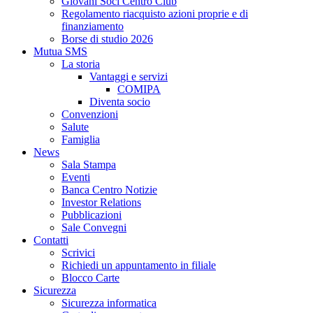
Giovani Soci Centro Club
Regolamento riacquisto azioni proprie e di
finanziamento
Borse di studio 2026
Mutua SMS
La storia
Vantaggi e servizi
COMIPA
Diventa socio
Convenzioni
Salute
Famiglia
News
Sala Stampa
Eventi
Banca Centro Notizie
Investor Relations
Pubblicazioni
Sale Convegni
Contatti
Scrivici
Richiedi un appuntamento in filiale
Blocco Carte
Sicurezza
Sicurezza informatica