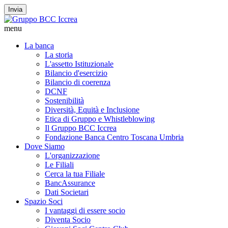
Invia
menu
La banca
La storia
L'assetto Istituzionale
Bilancio d'esercizio
Bilancio di coerenza
DCNF
Sostenibilità
Diversità, Equità e Inclusione
Etica di Gruppo e Whistleblowing
Il Gruppo BCC Iccrea
Fondazione Banca Centro Toscana Umbria
Dove Siamo
L'organizzazione
Le Filiali
Cerca la tua Filiale
BancAssurance
Dati Societari
Spazio Soci
I vantaggi di essere socio
Diventa Socio