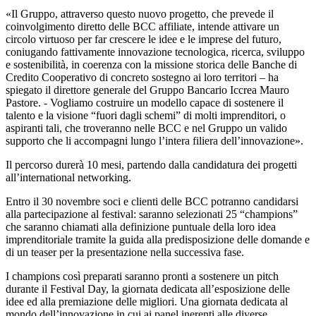
«Il Gruppo, attraverso questo nuovo progetto, che prevede il
coinvolgimento diretto delle BCC affiliate, intende attivare un
circolo virtuoso per far crescere le idee e le imprese del futuro,
coniugando fattivamente innovazione tecnologica, ricerca, sviluppo
e sostenibilità, in coerenza con la missione storica delle Banche di
Credito Cooperativo di concreto sostegno ai loro territori – ha
spiegato il direttore generale del Gruppo Bancario Iccrea Mauro
Pastore. - Vogliamo costruire un modello capace di sostenere il
talento e la visione “fuori dagli schemi” di molti imprenditori, o
aspiranti tali, che troveranno nelle BCC e nel Gruppo un valido
supporto che li accompagni lungo l’intera filiera dell’innovazione».
Il percorso durerà 10 mesi, partendo dalla candidatura dei progetti
all’international networking.
Entro il 30 novembre soci e clienti delle BCC potranno candidarsi
alla partecipazione al festival: saranno selezionati 25 “champions”
che saranno chiamati alla definizione puntuale della loro idea
imprenditoriale tramite la guida alla predisposizione delle domande e
di un teaser per la presentazione nella successiva fase.
I champions così preparati saranno pronti a sostenere un pitch
durante il Festival Day, la giornata dedicata all’esposizione delle
idee ed alla premiazione delle migliori. Una giornata dedicata al
mondo dell’innovazione in cui ai panel inerenti alle diverse