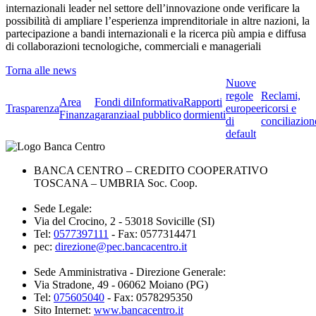
internazionali leader nel settore dell’innovazione onde verificare la
possibilità di ampliare l’esperienza imprenditoriale in altre nazioni, la
partecipazione a bandi internazionali e la ricerca più ampia e diffusa
di collaborazioni tecnologiche, commerciali e manageriali
Torna alle news
Nuove
regole
Reclami,
Area
Fondi di
Informativa
Rapporti
Trasparenza
europee
ricorsi e
Finanza
garanzia
al pubblico
dormienti
di
conciliazion
default
BANCA CENTRO – CREDITO COOPERATIVO
TOSCANA – UMBRIA Soc. Coop.
Sede Legale:
Via del Crocino, 2 - 53018 Sovicille (SI)
Tel:
0577397111
- Fax: 0577314471
pec:
direzione@pec.bancacentro.it
Sede Amministrativa - Direzione Generale:
Via Stradone, 49 - 06062 Moiano (PG)
Tel:
075605040
- Fax: 0578295350
Sito Internet:
www.bancacentro.it