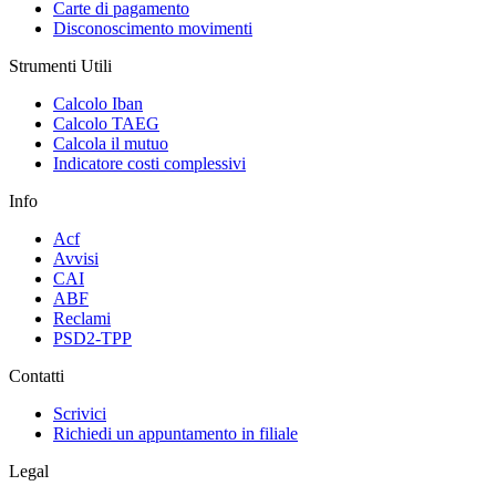
Carte di pagamento
Disconoscimento movimenti
Strumenti Utili
Calcolo Iban
Calcolo TAEG
Calcola il mutuo
Indicatore costi complessivi
Info
Acf
Avvisi
CAI
ABF
Reclami
PSD2-TPP
Contatti
Scrivici
Richiedi un appuntamento in filiale
Legal