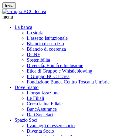
Invia
menu
La banca
La storia
L'assetto Istituzionale
Bilancio d'esercizio
Bilancio di coerenza
DCNF
Sostenibilità
Diversità, Equità e Inclusione
Etica di Gruppo e Whistleblowing
Il Gruppo BCC Iccrea
Fondazione Banca Centro Toscana Umbria
Dove Siamo
L'organizzazione
Le Filiali
Cerca la tua Filiale
BancAssurance
Dati Societari
Spazio Soci
I vantaggi di essere socio
Diventa Socio