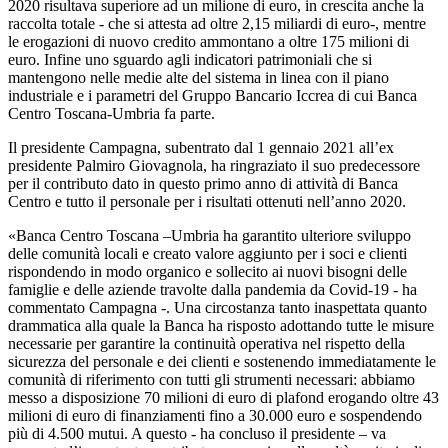
2020 risultava superiore ad un milione di euro, in crescita anche la
raccolta totale - che si attesta ad oltre 2,15 miliardi di euro-, mentre
le erogazioni di nuovo credito ammontano a oltre 175 milioni di
euro. Infine uno sguardo agli indicatori patrimoniali che si
mantengono nelle medie alte del sistema in linea con il piano
industriale e i parametri del Gruppo Bancario Iccrea di cui Banca
Centro Toscana-Umbria fa parte.
Il presidente Campagna, subentrato dal 1 gennaio 2021 all’ex
presidente Palmiro Giovagnola, ha ringraziato il suo predecessore
per il contributo dato in questo primo anno di attività di Banca
Centro e tutto il personale per i risultati ottenuti nell’anno 2020.
«Banca Centro Toscana –Umbria ha garantito ulteriore sviluppo
delle comunità locali e creato valore aggiunto per i soci e clienti
rispondendo in modo organico e sollecito ai nuovi bisogni delle
famiglie e delle aziende travolte dalla pandemia da Covid-19 - ha
commentato Campagna -. Una circostanza tanto inaspettata quanto
drammatica alla quale la Banca ha risposto adottando tutte le misure
necessarie per garantire la continuità operativa nel rispetto della
sicurezza del personale e dei clienti e sostenendo immediatamente le
comunità di riferimento con tutti gli strumenti necessari: abbiamo
messo a disposizione 70 milioni di euro di plafond erogando oltre 43
milioni di euro di finanziamenti fino a 30.000 euro e sospendendo
più di 4.500 mutui. A questo - ha concluso il presidente – va