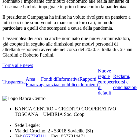
sommato l’importante contributo economico alle realtà sanitarie di
Toscana e Umbria impegnate in prima linea contro la pandemia».
Il presidente Campagna ha infine ha voluto rivolgere un pensiero a
tutti i soci che sono venuti a mancare ai loro cari, in modo
particolare a quelli che scomparsi a causa della pandemia.
L’assemblea dei soci ha anche nominato due nuovi amministratori,
già cooptati in seguito alle dimissioni per motivi personali di
altrettanti esponenti avvenute nel corso del 2020: si tratta di Cristian
Giardini e Roberto Paolini.
Torna alle news
Nuove
regole
Reclami,
Area
Fondi di
Informativa
Rapporti
Trasparenza
europee
ricorsi e
Finanza
garanzia
al pubblico
dormienti
di
conciliazion
default
BANCA CENTRO – CREDITO COOPERATIVO
TOSCANA – UMBRIA Soc. Coop.
Sede Legale:
Via del Crocino, 2 - 53018 Sovicille (SI)
Tel:
0577397111
- Fax: 0577314471