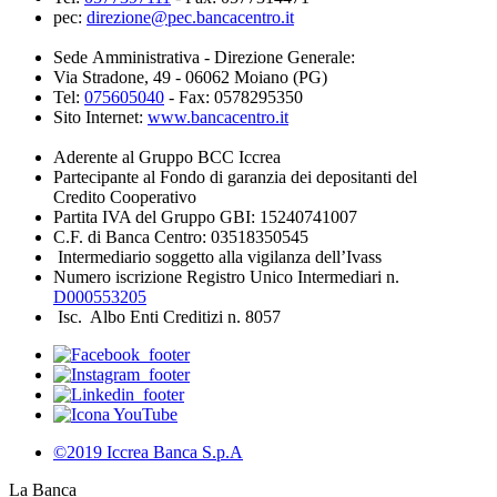
pec:
direzione@pec.bancacentro.it
Sede Amministrativa - Direzione Generale:
Via Stradone, 49 - 06062 Moiano (PG)
Tel:
075605040
- Fax: 0578295350
Sito Internet:
www.bancacentro.it
Aderente al Gruppo BCC Iccrea
Partecipante al Fondo di garanzia dei depositanti del
Credito Cooperativo
Partita IVA del Gruppo GBI: 15240741007
C.F. di Banca Centro: 03518350545
Intermediario soggetto alla vigilanza dell’Ivass
Numero iscrizione Registro Unico Intermediari n.
D000553205
Isc. Albo Enti Creditizi n. 8057
©2019 Iccrea Banca S.p.A
La Banca