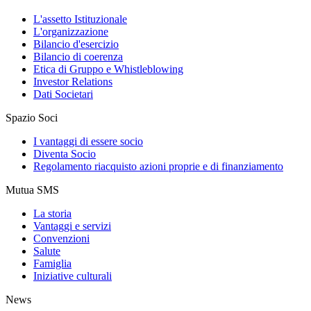
L'assetto Istituzionale
L'organizzazione
Bilancio d'esercizio
Bilancio di coerenza
Etica di Gruppo e Whistleblowing
Investor Relations
Dati Societari
Spazio Soci
I vantaggi di essere socio
Diventa Socio
Regolamento riacquisto azioni proprie e di finanziamento
Mutua SMS
La storia
Vantaggi e servizi
Convenzioni
Salute
Famiglia
Iniziative culturali
News