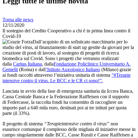
Leggi tutte le ultime novità
Torna alle news
12/11/2020
Il sostegno del Credito Cooperativo a chi è in prima linea contro il
Covid-19
Dall’acquisto di un sofisticato macchinario per lo
studio del virus, al finanziamento di start up gestite da giovani per la
creazione di posti di lavoro, al sostegno di progetti di ricerca
biomedica sul Covid. Sono i progetti che verranno realizzati
dalla
Caritas Italiana
, dalla
Fondazione Policlinico Universitario A.
Gemelli
(Roma) e dall
’Istituto Auxologico Italiano
(Milano) grazie
ai fondi raccolti attraverso l’iniziativa unitaria di sistema
“#Terapie
intensive contro il virus. Le BCC e le CR ci sono!”.
Lanciata in avvio della fase di emergenza sanitaria da Iccrea Banca,
Cassa Centrale Banca e la Federazione Raiffeisen con il supporto
di Federcasse, la raccolta fondi ha consentito di raccogliere un
importo pari a 640 mila euro, destinati poi ai tre istituti per quota
parte (il 33%).
Il progetto di sistema
“Terapieintensive contro il virus”
non
esaurisce comunque il complesso delle migliaia di iniziative messe in
campo singolarmente dalle BCC, Casse Rurali e Casse Raiffeisen a