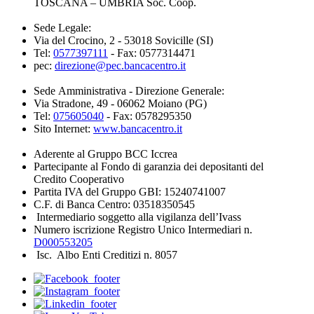
TOSCANA – UMBRIA Soc. Coop.
Sede Legale:
Via del Crocino, 2 - 53018 Sovicille (SI)
Tel:
0577397111
- Fax: 0577314471
pec:
direzione@pec.bancacentro.it
Sede Amministrativa - Direzione Generale:
Via Stradone, 49 - 06062 Moiano (PG)
Tel:
075605040
- Fax: 0578295350
Sito Internet:
www.bancacentro.it
Aderente al Gruppo BCC Iccrea
Partecipante al Fondo di garanzia dei depositanti del
Credito Cooperativo
Partita IVA del Gruppo GBI: 15240741007
C.F. di Banca Centro: 03518350545
Intermediario soggetto alla vigilanza dell’Ivass
Numero iscrizione Registro Unico Intermediari n.
D000553205
Isc. Albo Enti Creditizi n. 8057