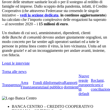
favore delle strutture sanitarie locali o per il sostegno al reddito di
famiglie ed imprese. Dallo scoppio della pandemia, infatti, il Credito
Cooperativo (che attraverso Federcasse sta censendo le singole
iniziative –
vedi la sezione dedicata
,
in continuo aggiornamento
)
ha calcolato che l’importo complessivo delle erogazioni ha superato
– al novembre 2020 – i
15 milioni di euro
.
Un risultato di cui soci, amministratori, dipendenti, clienti
delle
Banche di comunità
devono andare giustamente orgogliosi, un
modo concreto per far sentire agli operatori sanitari ed a tutte le
persone in prima linea contro il virus, la loro vicinanza. Unita ad un
grande grazie! e ad un incoraggiamento per andare avanti, insieme,
con fiducia.
Leggi le interviste
Torna alle news
Nuove
regole
Reclami,
Area
Fondi di
Informativa
Rapporti
Trasparenza
europee
ricorsi e
Finanza
garanzia
al pubblico
dormienti
di
conciliazion
default
BANCA CENTRO – CREDITO COOPERATIVO