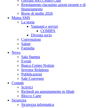
Giovani Soci Centro Club
Regolamento riacquisto azioni proprie e di
finanziamento
Borse di studio 2026
Mutua SMS
La storia
Vantaggi e servizi
COMIPA
Diventa socio
Convenzioni
Salute
Famiglia
News
Sala Stampa
Eventi
Banca Centro Notizie
Investor Relations
Pubblicazioni
Sale Convegni
Contatti
Scrivici
Richiedi un appuntamento in filiale
Blocco Carte
Sicurezza
Sicurezza informatica