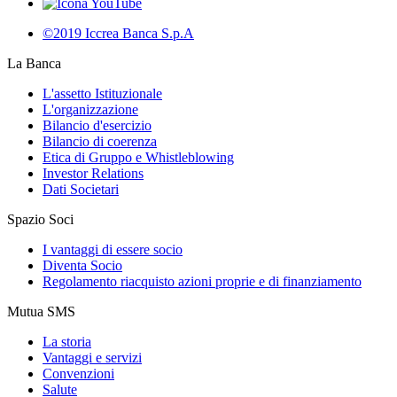
©2019 Iccrea Banca S.p.A
La Banca
L'assetto Istituzionale
L'organizzazione
Bilancio d'esercizio
Bilancio di coerenza
Etica di Gruppo e Whistleblowing
Investor Relations
Dati Societari
Spazio Soci
I vantaggi di essere socio
Diventa Socio
Regolamento riacquisto azioni proprie e di finanziamento
Mutua SMS
La storia
Vantaggi e servizi
Convenzioni
Salute