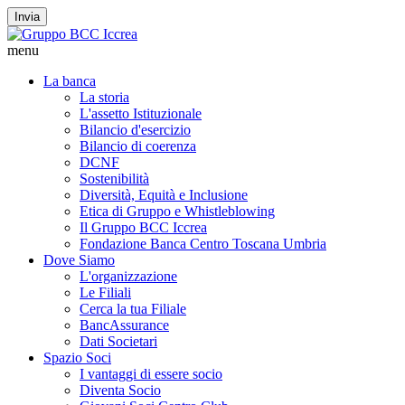
Invia
menu
La banca
La storia
L'assetto Istituzionale
Bilancio d'esercizio
Bilancio di coerenza
DCNF
Sostenibilità
Diversità, Equità e Inclusione
Etica di Gruppo e Whistleblowing
Il Gruppo BCC Iccrea
Fondazione Banca Centro Toscana Umbria
Dove Siamo
L'organizzazione
Le Filiali
Cerca la tua Filiale
BancAssurance
Dati Societari
Spazio Soci
I vantaggi di essere socio
Diventa Socio