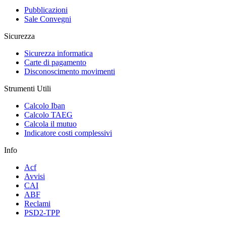
Pubblicazioni
Sale Convegni
Sicurezza
Sicurezza informatica
Carte di pagamento
Disconoscimento movimenti
Strumenti Utili
Calcolo Iban
Calcolo TAEG
Calcola il mutuo
Indicatore costi complessivi
Info
Acf
Avvisi
CAI
ABF
Reclami
PSD2-TPP