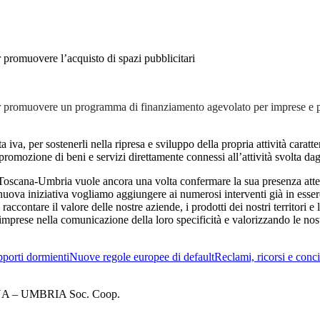
 promuovere l’acquisto di spazi pubblicitari
r promuovere un programma di finanziamento agevolato per imprese e pro
ita iva, per sostenerli nella ripresa e sviluppo della propria attività cara
a promozione di beni e servizi direttamente connessi all’attività svolta dagl
ro Toscana-Umbria vuole ancora una volta confermare la sua presenza att
ova iniziativa vogliamo aggiungere ai numerosi interventi già in essere u
raccontare il valore delle nostre aziende, i prodotti dei nostri territori e l
 imprese nella comunicazione della loro specificità e valorizzando le nos
porti dormienti
Nuove regole europee di default
Reclami, ricorsi e conci
– UMBRIA Soc. Coop.