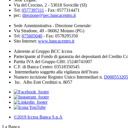
Via del Crocino, 2 - 53018 Sovicille (SI)
Tel:
0577397111
- Fax: 0577314471
pec:
direzione@pec.bancacentro.it
Sede Amministrativa - Direzione Generale:
Via Stradone, 49 - 06062 Moiano (PG)
Tel:
075605040
- Fax: 0578295350
Sito Internet:
www.bancacentro.it
Aderente al Gruppo BCC Iccrea
Partecipante al Fondo di garanzia dei depositanti del Credito C
Partita IVA del Gruppo GBI: 15240741007
C.F. di Banca Centro: 03518350545
Intermediario soggetto alla vigilanza dell’Ivass
Numero iscrizione Registro Unico Intermediari n.
D000553205
Isc. Albo Enti Creditizi n. 8057
©2019 Iccrea Banca S.p.A
La Banca