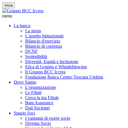
Invia
menu
La banca
La storia
L'assetto Istituzionale
Bilancio d'esercizio
Bilancio di coerenza
DCNF
Sostenibilità
Diversità, Equità e Inclusione
Etica di Gruppo e Whistleblowing
Il Gruppo BCC Iccrea
Fondazione Banca Centro Toscana Umbria
Dove Siamo
L'organizzazione
Le Filiali
Cerca la tua Filiale
BancAssurance
Dati Societari
Spazio Soci
I vantaggi di essere socio
Diventa Socio