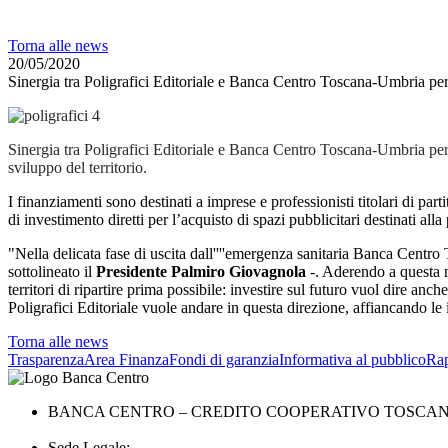
Torna alle news
20/05/2020
Sinergia tra Poligrafici Editoriale e Banca Centro Toscana-Umbria per
Sinergia tra Poligrafici Editoriale e Banca Centro Toscana-Umbria pe
sviluppo del territorio.
I finanziamenti sono destinati a imprese e professionisti titolari di part
di investimento diretti per l’acquisto di spazi pubblicitari destinati all
"Nella delicata fase di uscita dall''''emergenza sanitaria Banca Cent
sottolineato il
Presidente Palmiro Giovagnola
-. Aderendo a questa nu
territori di ripartire prima possibile: investire sul futuro vuol dire anche 
Poligrafici Editoriale vuole andare in questa direzione, affiancando le
Torna alle news
Trasparenza
Area Finanza
Fondi di garanzia
Informativa al pubblico
Rap
BANCA CENTRO – CREDITO COOPERATIVO TOSCANA 
Sede Legale: