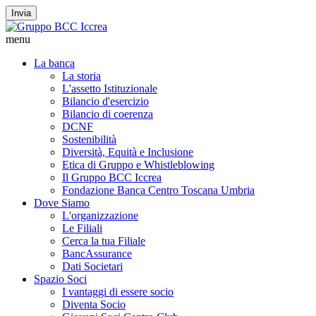
Invia
menu
La banca
La storia
L'assetto Istituzionale
Bilancio d'esercizio
Bilancio di coerenza
DCNF
Sostenibilità
Diversità, Equità e Inclusione
Etica di Gruppo e Whistleblowing
Il Gruppo BCC Iccrea
Fondazione Banca Centro Toscana Umbria
Dove Siamo
L'organizzazione
Le Filiali
Cerca la tua Filiale
BancAssurance
Dati Societari
Spazio Soci
I vantaggi di essere socio
Diventa Socio