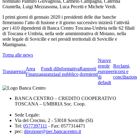
nominato Palmiro Giovagnola, Carmelo Campagna, Caterina
Giuntella, Luigi Mezzasoma, Luca Pecetti e Michele Verdi.
I primi giorni di gennaio 2020 i presidenti delle due banche
firmeranno l’atto di fusione e il giorno successivo inizierà l’attività
per i 410 dipendenti di Banca Centro Toscana-Umbria nelle 62 filiali
di Toscana e Umbria, nella sede amministrativa di Moiano, nella
sede legale di Sovicille e nei presidi territoriali di Sovicille e
Mantignana.
Torna alle news
Nuove
regole
Reclami,
Area
Fondi di
Informativa
Rapporti
Trasparenza
europee
ricorsi e
Finanza
garanzia
al pubblico
dormienti
di
conciliazion
default
BANCA CENTRO – CREDITO COOPERATIVO
TOSCANA – UMBRIA Soc. Coop.
Sede Legale:
Via del Crocino, 2 - 53018 Sovicille (SI)
Tel:
0577397111
- Fax: 0577314471
pec:
direzione@pec.bancacentro.it