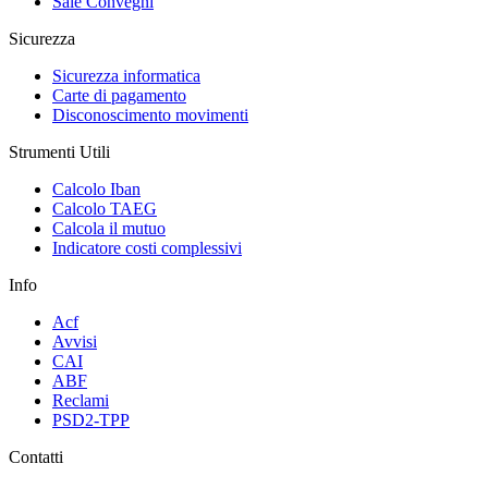
Sale Convegni
Sicurezza
Sicurezza informatica
Carte di pagamento
Disconoscimento movimenti
Strumenti Utili
Calcolo Iban
Calcolo TAEG
Calcola il mutuo
Indicatore costi complessivi
Info
Acf
Avvisi
CAI
ABF
Reclami
PSD2-TPP
Contatti