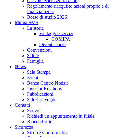
Giovani Soci Centro Club
Regolamento riacquisto azioni proprie e di
finanziamento
Borse di studio 2026
Mutua SMS
La storia
Vantaggi e servizi
COMIPA
Diventa socio
Convenzioni
Salute
Famiglia
News
Sala Stampa
Eventi
Banca Centro Notizie
Investor Relations
Pubblicazioni
Sale Convegni
Contatti
Scrivici
Richiedi un appuntamento in filiale
Blocco Carte
Sicurezza
Sicurezza informatica