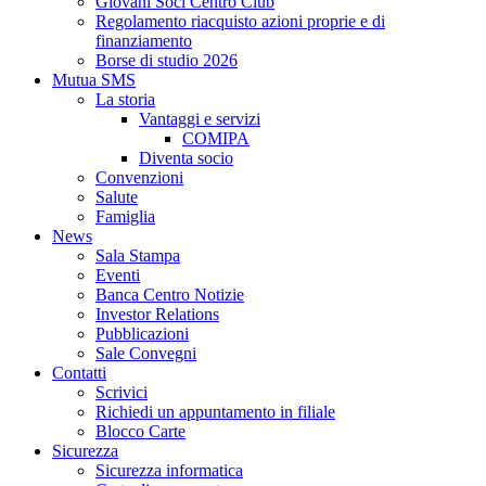
Giovani Soci Centro Club
Regolamento riacquisto azioni proprie e di
finanziamento
Borse di studio 2026
Mutua SMS
La storia
Vantaggi e servizi
COMIPA
Diventa socio
Convenzioni
Salute
Famiglia
News
Sala Stampa
Eventi
Banca Centro Notizie
Investor Relations
Pubblicazioni
Sale Convegni
Contatti
Scrivici
Richiedi un appuntamento in filiale
Blocco Carte
Sicurezza
Sicurezza informatica