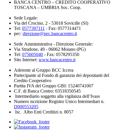
BANCA CENTRO – CREDITO COOPERATIVO
TOSCANA – UMBRIA Soc. Coop.
Sede Legale:
Via del Crocino, 2 - 53018 Sovicille (SI)
Tel:
0577397111
- Fax: 0577314471
pec:
direzione@pec.bancacentro.it
Sede Amministrativa - Direzione Generale:
Via Stradone, 49 - 06062 Moiano (PG)
Tel:
075605040
- Fax: 0578295350
Sito Internet:
www.bancacentro.it
Aderente al Gruppo BCC Iccrea
Partecipante al Fondo di garanzia dei depositanti del
Credito Cooperativo
Partita IVA del Gruppo GBI: 15240741007
C.F. di Banca Centro: 03518350545
Intermediario soggetto alla vigilanza dell’Ivass
Numero iscrizione Registro Unico Intermediari n.
D000553205
Isc. Albo Enti Creditizi n. 8057