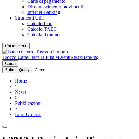
Carte di pagamento
Disconoscimento movimenti
Internet Banking
Strumenti Utili
Calcolo Iban
Calcolo TAEG
Calcola il mutuo
Chiudi menu
Blocco Carte
Cerca la Filiale
Eventi
RelaxBanking
Cerca
Home
>
News
>
Pubblicazioni
>
Libri Umbria