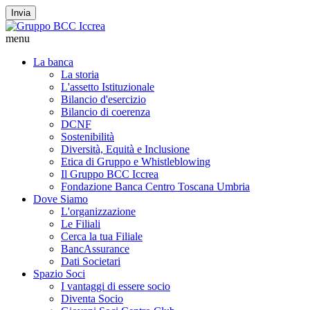
Invia
menu
La banca
La storia
L'assetto Istituzionale
Bilancio d'esercizio
Bilancio di coerenza
DCNF
Sostenibilità
Diversità, Equità e Inclusione
Etica di Gruppo e Whistleblowing
Il Gruppo BCC Iccrea
Fondazione Banca Centro Toscana Umbria
Dove Siamo
L'organizzazione
Le Filiali
Cerca la tua Filiale
BancAssurance
Dati Societari
Spazio Soci
I vantaggi di essere socio
Diventa Socio