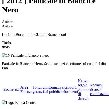
[ 2012 ] Panicale in Bianco e
Nero
Autore
Autore
Luciano Boccardini, Claudio Brancaleoni
Titolo
titolo
Panicale in Bianco e Nero. Scatti, schizzi e scritture sul colle del dio
Pan
Nuove
regole
Reclami,
Area
Fondi di
Informativa
Rapporti
Trasparenza
europee
ricorsi e
Finanza
garanzia
al pubblico
dormienti
di
conciliazion
default