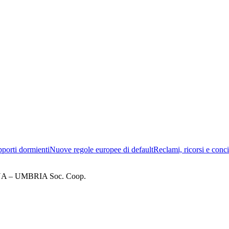
porti dormienti
Nuove regole europee di default
Reclami, ricorsi e conci
– UMBRIA Soc. Coop.