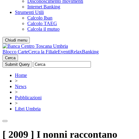
Disconoscimento movimenti
Internet Banking
Strumenti Utili
Calcolo Iban
Calcolo TAEG
Calcola il mutuo
Chiudi menu
Blocco Carte
Cerca la Filiale
Eventi
RelaxBanking
Cerca
Home
>
News
>
Pubblicazioni
>
Libri Umbria
[ 2009 ] I nonni raccontano