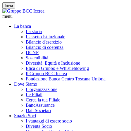
Invia
menu
La banca
La storia
L'assetto Istituzionale
Bilancio d'esercizio
Bilancio di coerenza
DCNF
Sostenibilità
Diversità, Equità e Inclusione
Etica di Gruppo e Whistleblowing
Il Gruppo BCC Iccrea
Fondazione Banca Centro Toscana Umbria
Dove Siamo
L'organizzazione
Le Filiali
Cerca la tua Filiale
BancAssurance
Dati Societari
Spazio Soci
I vantaggi di essere socio
Diventa Socio