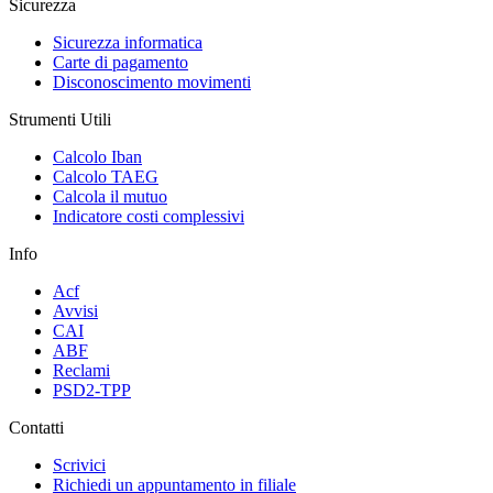
Sicurezza
Sicurezza informatica
Carte di pagamento
Disconoscimento movimenti
Strumenti Utili
Calcolo Iban
Calcolo TAEG
Calcola il mutuo
Indicatore costi complessivi
Info
Acf
Avvisi
CAI
ABF
Reclami
PSD2-TPP
Contatti
Scrivici
Richiedi un appuntamento in filiale