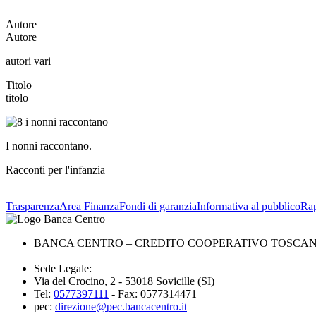
Autore
Autore
autori vari
Titolo
titolo
I nonni raccontano.
Racconti per l'infanzia
Trasparenza
Area Finanza
Fondi di garanzia
Informativa al pubblico
Rap
BANCA CENTRO – CREDITO COOPERATIVO TOSCANA 
Sede Legale:
Via del Crocino, 2 - 53018 Sovicille (SI)
Tel:
0577397111
- Fax: 0577314471
pec:
direzione@pec.bancacentro.it