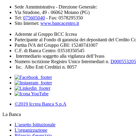
Sede Amministrativa - Direzione Generale:
Via Stradone, 49 - 06062 Moiano (PG)
Tel:
075605040
- Fax: 0578295350
Sito Internet:
www.bancacentro.it
Aderente al Gruppo BCC Iccrea
Partecipante al Fondo di garanzia dei depositanti del Credito C
Partita IVA del Gruppo GBI: 15240741007
C.F. di Banca Centro: 03518350545
Intermediario soggetto alla vigilanza dell’Ivass
Numero iscrizione Registro Unico Intermediari n.
D000553205
Isc. Albo Enti Creditizi n. 8057
©2019 Iccrea Banca S.p.A
La Banca
L'assetto Istituzionale
L'organizzazione
Bilancio d'esercizio