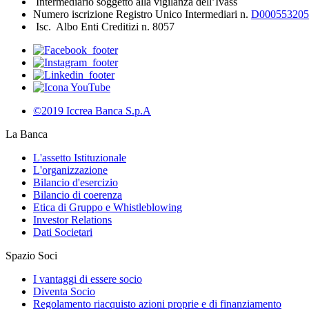
Intermediario soggetto alla vigilanza dell’Ivass
Numero iscrizione Registro Unico Intermediari n.
D000553205
Isc. Albo Enti Creditizi n. 8057
©2019 Iccrea Banca S.p.A
La Banca
L'assetto Istituzionale
L'organizzazione
Bilancio d'esercizio
Bilancio di coerenza
Etica di Gruppo e Whistleblowing
Investor Relations
Dati Societari
Spazio Soci
I vantaggi di essere socio
Diventa Socio
Regolamento riacquisto azioni proprie e di finanziamento