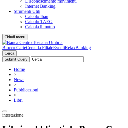
Disconoscimento movimenti
Internet Banking
Strumenti Utili
Calcolo Iban
Calcolo TAEG
Calcola il mutuo
Chiudi menu
Blocco Carte
Cerca la Filiale
Eventi
RelaxBanking
Cerca
Home
>
News
>
Pubblicazioni
>
Libri
intestazione