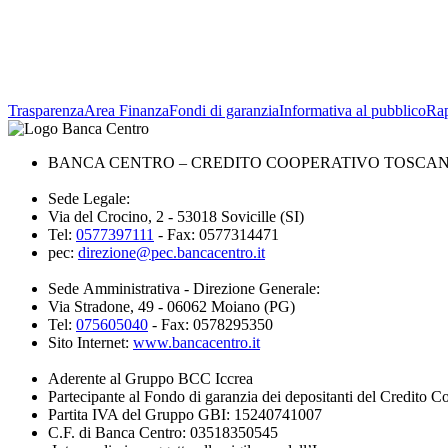
Trasparenza
Area Finanza
Fondi di garanzia
Informativa al pubblico
Rap
BANCA CENTRO – CREDITO COOPERATIVO TOSCANA 
Sede Legale:
Via del Crocino, 2 - 53018 Sovicille (SI)
Tel:
0577397111
- Fax: 0577314471
pec:
direzione@pec.bancacentro.it
Sede Amministrativa - Direzione Generale:
Via Stradone, 49 - 06062 Moiano (PG)
Tel:
075605040
- Fax: 0578295350
Sito Internet:
www.bancacentro.it
Aderente al Gruppo BCC Iccrea
Partecipante al Fondo di garanzia dei depositanti del Credito C
Partita IVA del Gruppo GBI: 15240741007
C.F. di Banca Centro: 03518350545