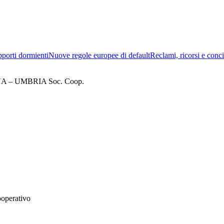
porti dormienti
Nuove regole europee di default
Reclami, ricorsi e conci
– UMBRIA Soc. Coop.
ooperativo