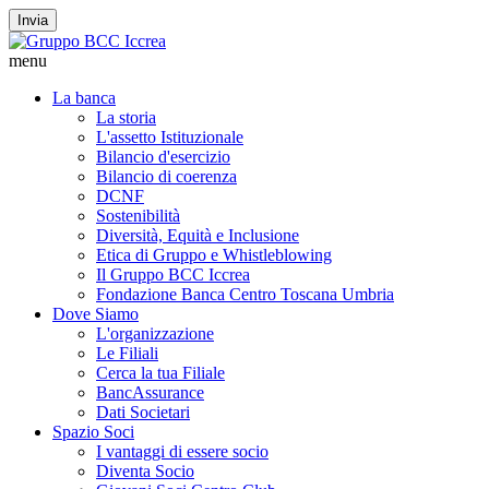
Invia
menu
La banca
La storia
L'assetto Istituzionale
Bilancio d'esercizio
Bilancio di coerenza
DCNF
Sostenibilità
Diversità, Equità e Inclusione
Etica di Gruppo e Whistleblowing
Il Gruppo BCC Iccrea
Fondazione Banca Centro Toscana Umbria
Dove Siamo
L'organizzazione
Le Filiali
Cerca la tua Filiale
BancAssurance
Dati Societari
Spazio Soci
I vantaggi di essere socio
Diventa Socio