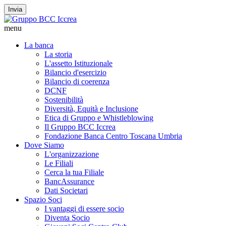
Invia
menu
La banca
La storia
L'assetto Istituzionale
Bilancio d'esercizio
Bilancio di coerenza
DCNF
Sostenibilità
Diversità, Equità e Inclusione
Etica di Gruppo e Whistleblowing
Il Gruppo BCC Iccrea
Fondazione Banca Centro Toscana Umbria
Dove Siamo
L'organizzazione
Le Filiali
Cerca la tua Filiale
BancAssurance
Dati Societari
Spazio Soci
I vantaggi di essere socio
Diventa Socio