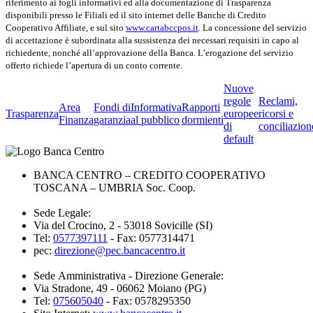
riferimento ai fogli informativi ed alla documentazione di Trasparenza
disponibili presso le Filiali ed il sito internet delle Banche di Credito
Cooperativo Affiliate, e sul sito
www.cartabccpos.it
. La concessione del servizio
di accettazione è subordinata alla sussistenza dei necessari requisiti in capo al
richiedente, nonché all’approvazione della Banca. L’erogazione del servizio
offerto richiede l’apertura di un conto corrente.
Nuove
regole
Reclami,
Area
Fondi di
Informativa
Rapporti
Trasparenza
europee
ricorsi e
Finanza
garanzia
al pubblico
dormienti
di
conciliazion
default
BANCA CENTRO – CREDITO COOPERATIVO
TOSCANA – UMBRIA Soc. Coop.
Sede Legale:
Via del Crocino, 2 - 53018 Sovicille (SI)
Tel:
0577397111
- Fax: 0577314471
pec:
direzione@pec.bancacentro.it
Sede Amministrativa - Direzione Generale:
Via Stradone, 49 - 06062 Moiano (PG)
Tel:
075605040
- Fax: 0578295350