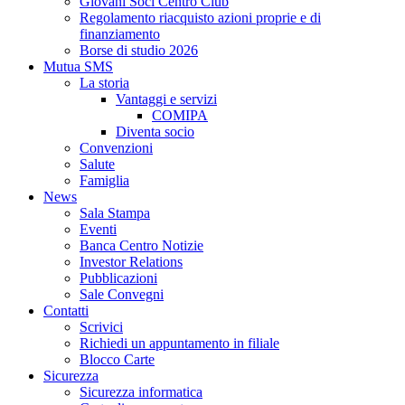
Giovani Soci Centro Club
Regolamento riacquisto azioni proprie e di
finanziamento
Borse di studio 2026
Mutua SMS
La storia
Vantaggi e servizi
COMIPA
Diventa socio
Convenzioni
Salute
Famiglia
News
Sala Stampa
Eventi
Banca Centro Notizie
Investor Relations
Pubblicazioni
Sale Convegni
Contatti
Scrivici
Richiedi un appuntamento in filiale
Blocco Carte
Sicurezza
Sicurezza informatica