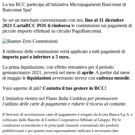
La tua BCC partecipa all’iniziativa Micropagamenti Bancomat di
Bancomat Spa!
Se sei un merchant convenzionato con noi,
fino al 31 dicembre
2021 CartaBCC POS ti rimborsa
le commissioni sui pagamenti di
piccolo importo effettuati su circuito PagoBancomat.
Il rimborso delle commissioni verrà applicato a tutti pagamenti di
importo pari o inferiore a 5 euro.
La prima liquidazione, con effetto retroattivo per il periodo
gennaio/marzo 2021, avverrà nel mese di
aprile
. A partire dal mese
di maggio le
liquidazioni
avverranno invece con
cadenza mensile
.
Vuoi saperne di più?
Contatta il tuo gestore in BCC!
L’iniziativa rientra nel Piano Italia Cashless per promuovere
l’utilizzo delle carte di pagamento e ridurre il ricorso al contante.
Il Servizio di accettazione carte di pagamento è erogato da Iccrea Banca S.p.A. e
collocato dalle Banche di Credito Cooperativo Affiliate al Gruppo. Per le
condizioni economiche e le principali clausole contrattuali dei prodotti
pubblicizzati e per quanto non espressamente indicato è necessario fare