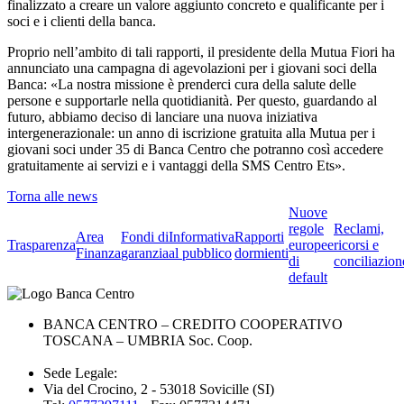
finalizzato a creare un valore aggiunto concreto e qualificante per i
soci e i clienti della banca.
Proprio nell’ambito di tali rapporti, il presidente della Mutua Fiori ha
annunciato una campagna di agevolazioni per i giovani soci della
Banca: «La nostra missione è prenderci cura della salute delle
persone e supportarle nella quotidianità. Per questo, guardando al
futuro, abbiamo deciso di lanciare una nuova iniziativa
intergenerazionale: un anno di iscrizione gratuita alla Mutua per i
giovani soci under 35 di Banca Centro che potranno così accedere
gratuitamente ai servizi e i vantaggi della SMS Centro Ets».
Torna alle news
Nuove
regole
Reclami,
Area
Fondi di
Informativa
Rapporti
Trasparenza
europee
ricorsi e
Finanza
garanzia
al pubblico
dormienti
di
conciliazion
default
BANCA CENTRO – CREDITO COOPERATIVO
TOSCANA – UMBRIA Soc. Coop.
Sede Legale:
Via del Crocino, 2 - 53018 Sovicille (SI)