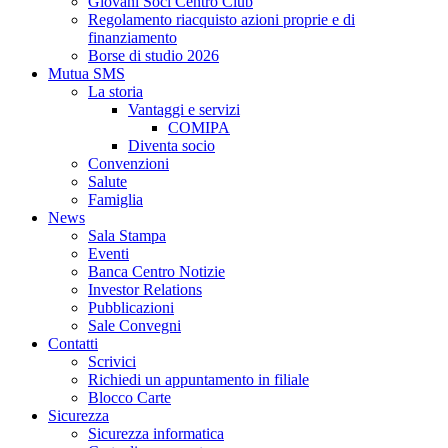
Giovani Soci Centro Club
Regolamento riacquisto azioni proprie e di
finanziamento
Borse di studio 2026
Mutua SMS
La storia
Vantaggi e servizi
COMIPA
Diventa socio
Convenzioni
Salute
Famiglia
News
Sala Stampa
Eventi
Banca Centro Notizie
Investor Relations
Pubblicazioni
Sale Convegni
Contatti
Scrivici
Richiedi un appuntamento in filiale
Blocco Carte
Sicurezza
Sicurezza informatica