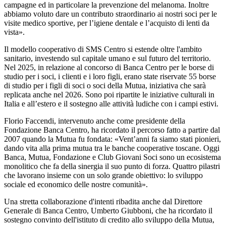
campagne ed in particolare la prevenzione del melanoma. Inoltre
abbiamo voluto dare un contributo straordinario ai nostri soci per le
visite medico sportive, per l’igiene dentale e l’acquisto di lenti da
vista».
Il modello cooperativo di SMS Centro si estende oltre l'ambito
sanitario, investendo sul capitale umano e sul futuro del territorio.
Nel 2025, in relazione al concorso di Banca Centro per le borse di
studio per i soci, i clienti e i loro figli, erano state riservate 55 borse
di studio per i figli di soci o soci della Mutua, iniziativa che sarà
replicata anche nel 2026. Sono poi ripartite le iniziative culturali in
Italia e all’estero e il sostegno alle attività ludiche con i campi estivi.
Florio Faccendi, intervenuto anche come presidente della
Fondazione Banca Centro, ha ricordato il percorso fatto a partire dal
2007 quando la Mutua fu fondata: «Vent’anni fa siamo stati pionieri,
dando vita alla prima mutua tra le banche cooperative toscane. Oggi
Banca, Mutua, Fondazione e Club Giovani Soci sono un ecosistema
monolitico che fa della sinergia il suo punto di forza. Quattro pilastri
che lavorano insieme con un solo grande obiettivo: lo sviluppo
sociale ed economico delle nostre comunità».
Una stretta collaborazione d'intenti ribadita anche dal Direttore
Generale di Banca Centro, Umberto Giubboni, che ha ricordato il
sostegno convinto dell'istituto di credito allo sviluppo della Mutua,