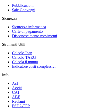
Pubblicazioni
Sale Convegni
Sicurezza
Sicurezza informatica
Carte di pagamento
Disconoscimento movimenti
Strumenti Utili
Calcolo Iban
Calcolo TAEG
Calcola il mutuo
Indicatore costi complessivi
Info
Acf
Avvisi
CAI
ABF
Reclami
PSD2-TPP