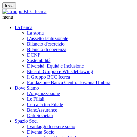
Invia
menu
La banca
La storia
L'assetto Istituzionale
Bilancio d'esercizio
Bilancio di coerenza
DCNF
Sostenibilità
Diversità, Equità e Inclusione
Etica di Gruppo e Whistleblowing
Il Gruppo BCC Iccrea
Fondazione Banca Centro Toscana Umbria
Dove Siamo
L'organizzazione
Le Filiali
Cerca la tua Filiale
BancAssurance
Dati Societari
Spazio Soci
I vantaggi di essere socio
Diventa Socio