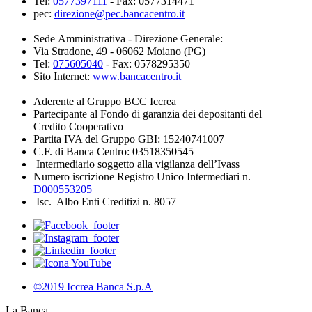
Tel:
0577397111
- Fax: 0577314471
pec:
direzione@pec.bancacentro.it
Sede Amministrativa - Direzione Generale:
Via Stradone, 49 - 06062 Moiano (PG)
Tel:
075605040
- Fax: 0578295350
Sito Internet:
www.bancacentro.it
Aderente al Gruppo BCC Iccrea
Partecipante al Fondo di garanzia dei depositanti del
Credito Cooperativo
Partita IVA del Gruppo GBI: 15240741007
C.F. di Banca Centro: 03518350545
Intermediario soggetto alla vigilanza dell’Ivass
Numero iscrizione Registro Unico Intermediari n.
D000553205
Isc. Albo Enti Creditizi n. 8057
©2019 Iccrea Banca S.p.A
La Banca