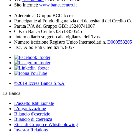
Sito Internet:
www.bancacentro.it
Aderente al Gruppo BCC Iccrea
Partecipante al Fondo di garanzia dei depositanti del Credito C
Partita IVA del Gruppo GBI: 15240741007
C.F. di Banca Centro: 03518350545
Intermediario soggetto alla vigilanza dell’Ivass
Numero iscrizione Registro Unico Intermediari n.
D000553205
Isc. Albo Enti Creditizi n. 8057
©2019 Iccrea Banca S.p.A
La Banca
L'assetto Istituzionale
L'organizzazione
Bilancio d'esercizio
Bilancio di coerenza
Etica di Gruppo e Whistleblowing
Investor Relations