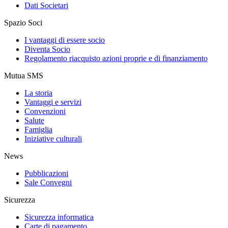
Dati Societari
Spazio Soci
I vantaggi di essere socio
Diventa Socio
Regolamento riacquisto azioni proprie e di finanziamento
Mutua SMS
La storia
Vantaggi e servizi
Convenzioni
Salute
Famiglia
Iniziative culturali
News
Pubblicazioni
Sale Convegni
Sicurezza
Sicurezza informatica
Carte di pagamento