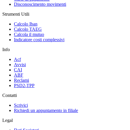
Disconoscimento movimenti
Strumenti Utili
Calcolo Iban
Calcolo TAEG
Calcola il mutuo
Indicatore costi complessivi
Info
Acf
Avvisi
CAI
ABF
Reclami
PSD2-TPP
Contatti
Scrivici
Richiedi un appuntamento in filiale
Legal