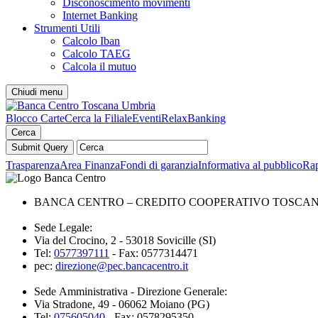
Disconoscimento movimenti
Internet Banking
Strumenti Utili
Calcolo Iban
Calcolo TAEG
Calcola il mutuo
Chiudi menu
Blocco Carte
Cerca la Filiale
Eventi
RelaxBanking
Cerca
Trasparenza
Area Finanza
Fondi di garanzia
Informativa al pubblico
Rap
BANCA CENTRO – CREDITO COOPERATIVO TOSCANA 
Sede Legale:
Via del Crocino, 2 - 53018 Sovicille (SI)
Tel:
0577397111
- Fax: 0577314471
pec:
direzione@pec.bancacentro.it
Sede Amministrativa - Direzione Generale:
Via Stradone, 49 - 06062 Moiano (PG)
Tel:
075605040
- Fax: 0578295350