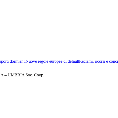
porti dormienti
Nuove regole europee di default
Reclami, ricorsi e conci
– UMBRIA Soc. Coop.