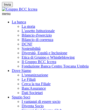
Invia
menu
La banca
La storia
L'assetto Istituzionale
Bilancio d'esercizio
Bilancio di coerenza
DCNF
Sostenibilità
Diversità, Equità e Inclusione
Etica di Gruppo e Whistleblowing
Il Gruppo BCC Iccrea
Fondazione Banca Centro Toscana Umbria
Dove Siamo
L'organizzazione
Le Filiali
Cerca la tua Filiale
BancAssurance
Dati Societari
Spazio Soci
I vantaggi di essere socio
Diventa Socio