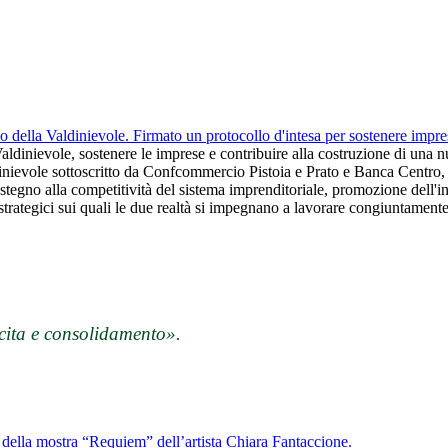
ella Valdinievole. Firmato un protocollo d'intesa per sostenere imprese
dinievole, sostenere le imprese e contribuire alla costruzione di una nuo
nievole sottoscritto da Confcommercio Pistoia e Prato e Banca Centro, ch
Sostegno alla competitività del sistema imprenditoriale, promozione dell'in
 strategici sui quali le due realtà si impegnano a lavorare congiuntamente
scita e consolidamento
».
 della mostra “Requiem” dell’artista Chiara Fantaccione.