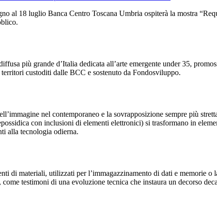
gno al 18 luglio Banca Centro Toscana Umbria ospiterà la mostra “Req
blico.
stra diffusa più grande d’Italia dedicata all’arte emergente under 35, p
i territori custoditi dalle BCC e sostenuto da Fondosviluppo.
ell’immagine nel contemporaneo e la sovrapposizione sempre più stretta 
possidica con inclusioni di elementi elettronici) si trasformano in element
ti alla tecnologia odierna.
onenti di materiali, utilizzati per l’immagazzinamento di dati e memorie
ale, come testimoni di una evoluzione tecnica che instaura un decorso d