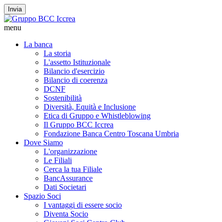
Invia
menu
La banca
La storia
L'assetto Istituzionale
Bilancio d'esercizio
Bilancio di coerenza
DCNF
Sostenibilità
Diversità, Equità e Inclusione
Etica di Gruppo e Whistleblowing
Il Gruppo BCC Iccrea
Fondazione Banca Centro Toscana Umbria
Dove Siamo
L'organizzazione
Le Filiali
Cerca la tua Filiale
BancAssurance
Dati Societari
Spazio Soci
I vantaggi di essere socio
Diventa Socio