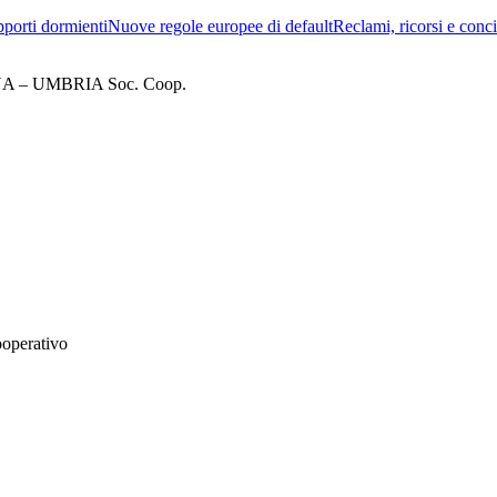
porti dormienti
Nuove regole europee di default
Reclami, ricorsi e conci
– UMBRIA Soc. Coop.
ooperativo