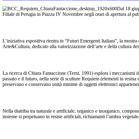
Dal 18 giu
Filiale di Perugia in Piazza IV Novembre negli orari di apertura al pub
L’iniziativa espositiva rientra in “Futuri Emergenti Italiani”, la mo
Arte&Cultura, dedicato alla valorizzazione dell’arte e della cultura de
La ricerca di Chiara Fantaccione (Terni, 1991) esplora i meccanismi d
passato e il futuro, nella serie di sculture Requiem (elementi in resina e
preservano e conservano unità minime di oggetti elettronici appartenen
Nella diatriba tra naturale e artificiale, organico e inorganico, comp
insieme si perpetuano in resine artificiali, richiamanti l’ambra veget