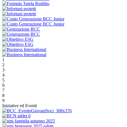
1
2
3
4
5
6
7
8
9
Iniziative ed Eventi