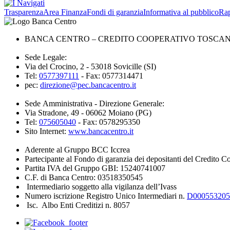
Trasparenza
Area Finanza
Fondi di garanzia
Informativa al pubblico
Rap
BANCA CENTRO – CREDITO COOPERATIVO TOSCANA 
Sede Legale:
Via del Crocino, 2 - 53018 Sovicille (SI)
Tel:
0577397111
- Fax: 0577314471
pec:
direzione@pec.bancacentro.it
Sede Amministrativa - Direzione Generale:
Via Stradone, 49 - 06062 Moiano (PG)
Tel:
075605040
- Fax: 0578295350
Sito Internet:
www.bancacentro.it
Aderente al Gruppo BCC Iccrea
Partecipante al Fondo di garanzia dei depositanti del Credito C
Partita IVA del Gruppo GBI: 15240741007
C.F. di Banca Centro: 03518350545
Intermediario soggetto alla vigilanza dell’Ivass
Numero iscrizione Registro Unico Intermediari n.
D000553205
Isc. Albo Enti Creditizi n. 8057