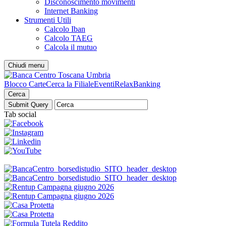
Disconoscimento movimenti
Internet Banking
Strumenti Utili
Calcolo Iban
Calcolo TAEG
Calcola il mutuo
Chiudi menu
Blocco Carte
Cerca la Filiale
Eventi
RelaxBanking
Cerca
Tab social